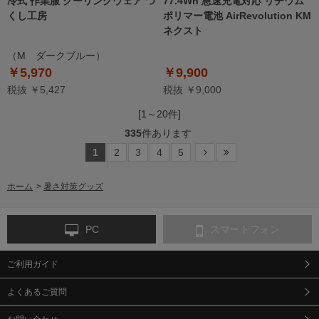
冷式 作業服 クーリングウェア つ
77.4Wh 急速充電対応 リチウム
くし工房
ポリマー電池 AirRevolution KM
ネクスト
（M ダークブルー）
￥5,970
￥9,900
税抜 ￥5,427
税抜 ￥9,000
[1～20件]
335
件あります
1
2
3
4
5
ホーム
>
暑さ対策グッズ
PC
スマートフォン
ご利用ガイド
よくあるご質問