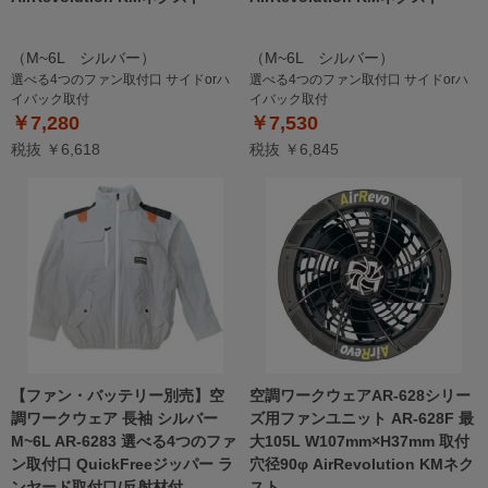
（M~6L シルバー）
（M~6L シルバー）
選べる4つのファン取付口 サイドorハ
選べる4つのファン取付口 サイドorハ
イバック取付
イバック取付
￥7,280
￥7,530
税抜 ￥6,618
税抜 ￥6,845
【ファン・バッテリー別売】空
空調ワークウェアAR-628シリー
調ワークウェア 長袖 シルバー
ズ用ファンユニット AR-628F 最
M~6L AR-6283 選べる4つのファ
大105L W107mm×H37mm 取付
ン取付口 QuickFreeジッパー ラ
穴径90φ AirRevolution KMネク
ンヤード取付口/反射材付
スト