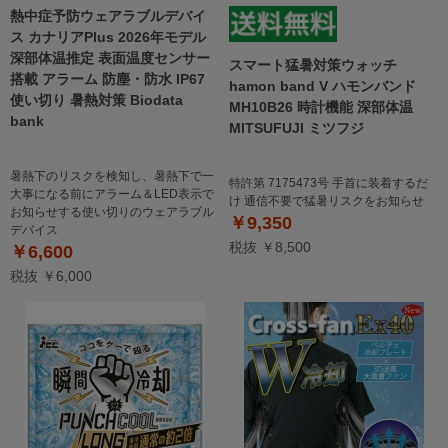
熱中症予防ウェアラブルデバイ
ス カナリアPlus 2026年モデル
深部体温推定 表面温度センサー
スマート猛暑対策ウォッチ
搭載 アラーム 防塵・防水 IP67
hamon band V ハモンバンド
使い切り 暑熱対策 Biodata
MH10B26 時計機能 深部体温
bank
MITSUFUJI ミツフジ
暑熱下のリスクを検知し、暑熱下で一
特許第 7175473号 手首に装着するだ
大事になる前にアラーム＆LED表示で
け 通信不要で猛暑リスクをお知らせ
お知らせする使い切りのウェアラブル
￥9,350
デバイス
税抜 ￥8,500
￥6,600
税抜 ￥6,000