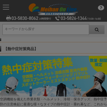
キーワードから探す
キーワードから探す
【熱中症対策商品】
空調機能を備えた作業衣類・ヘルメット、冷却・保冷グッズ、熱中症予
防の注意喚起に最適な様々なタイプの熱中症計・垂れ幕など、これから