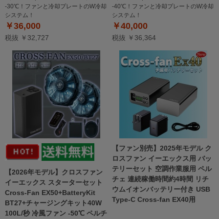
-30℃！ファンと冷却プレートのW冷却
-40℃！ファンと冷却プレートのW冷却
システム！
システム！
￥36,000
￥40,000
税抜 ￥32,727
税抜 ￥36,364
【ファン別売】2025年モデル ク
ロスファン イーエックス用 バッ
テリーセット 空調作業服用 ペル
【2026年モデル】クロスファン
チェ 連続稼働時間約4時間 リチ
イーエックス スターターセット
ウムイオンバッテリー付き USB
Cross-Fan EX50+BatteryKit
Type-C Cross-fan EX40用
BT27+チャージングキット40W
100L/秒 冷風ファン -50℃ ペルチ