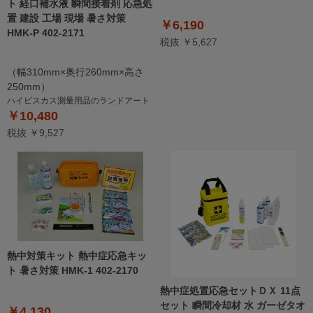
ト 経口補水液 瞬間接着剤 応急処
置 建設 工場 現場 暑さ対策
￥6,190
HMK-P 402-2171
税抜 ￥5,627
（幅310mm×奥行260mm×高さ
250mm）
ハイビスカス測量用品のランドアート
￥10,480
税抜 ￥9,527
熱中対策キット 熱中症応急キッ
ト 暑さ対策 HMK-1 402-2170
熱中症処置応急セットＤＸ 11点
セット 瞬間冷却材 水 ガーゼタオ
￥4,130