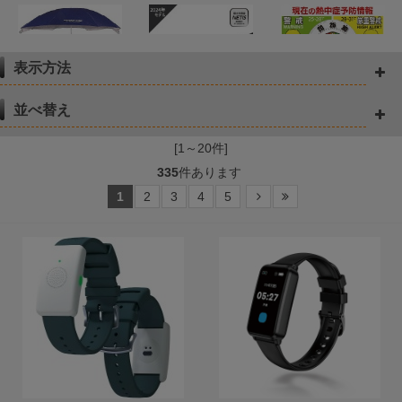
表示方法
予防看板・標識
並べ替え
暑さ対策
体調管理
[1～20件]
335
件あります
1
2
3
4
5
害獣・虫よけ対策