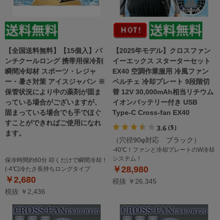
【全国送料無料】【15個入】パ
【2025年モデル】クロスファン
ンチクールロング 携帯用保冷剤
イーエックス スターターセット
瞬間冷却材 スポーツ・レジャ
EX40 空調作業服用 冷風ファン
ー・暑さ対策 アイスジャパン ※
ペルチェ 冷却プレート 9段階切
保管状況により中の薬剤が固ま
替 12V 30,000mAh相当リチウム
っている場合がございますが、
イオンバッテリー付き USB
固まっている場合でも手でほぐ
Type-C Cross-fan EX40
すことができればご使用になれ
3.6
（5）
ます。
（穴径90φ対応 ブラック）
-40℃！ファンと冷却プレートのW冷却
システム！
保冷時間約60分 叩くだけで瞬間冷却！
￥28,980
(-4℃)冷たさ長持ちロングタイプ
￥2,680
税抜 ￥26,345
税抜 ￥2,436