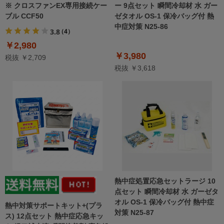
※ クロスファンEX専用接続ケー
ー 9点セット 瞬間冷却材 水 ガー
ブル CCF50
ゼタオル OS-1 保冷バッグ付 熱
中症対策 N25-86
3.8
（4）
￥2,980
￥3,980
税抜 ￥2,709
税抜 ￥3,618
熱中症処置応急セットラージ 10
点セット 瞬間冷却材 水 ガーゼタ
オル OS-1 保冷バッグ付 熱中症
熱中対策サポートキット+(プラ
対策 N25-87
ス) 12点セット 熱中症応急キッ