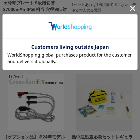
ェ冷却プレート 9段階切替
1セットあれば1日現場で困らない、デ
27000mAh IP56相当 穴径90φ対
キる大人の充電器
応 空調作業服用 ※画像と異な
￥15,980
り、ファンの羽は5枚仕様です。
税抜 ￥14,527
（穴径90φ対応 ブラック）
-50℃！ファンと冷却プレートのW冷却
システム！
￥47,000
税抜 ￥42,727
【オプション品】※24年モデル
熱中症処置応急セットレギュラ