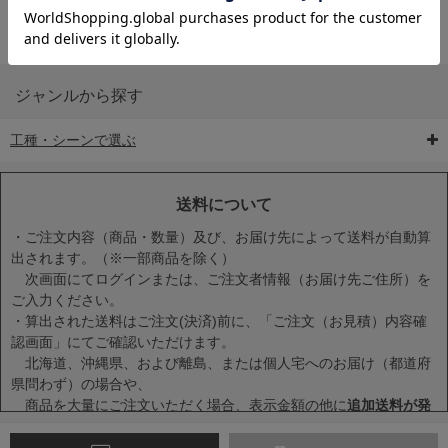
ジャンルから探す
工種・シーンで選ぶ
6-矢印板/LED矢印板
7-クッションドラム
8-バリケード・フェ
ンス
送料について
・ご注文内容（商品・数量）及び、お届け先によって送料が自動算
出されます。（※一部商品を除く）
次画面にてログインまたは、ご注文者情報（お届け先ご住所）を
ご入力ください。
・算出された送料はご注文(決済)前に、「ご注文（お見積）内容確
9-点字マット・タイ
10-樹脂製敷板・養生
11-段差解消マット/
認画面」にてご確認いただけます。
ヤストッパー
用ゴムマット
スロープ
北海道、沖縄県、および離島、または個人宅へのお届け（都道府
県問わず）の場合や、
商品を大量にご注文いただく場合、表示金額の他に
追加送料が発
生する場合
がございます。
・一度に複数または大量に商品をカートに入れた場合、送料が