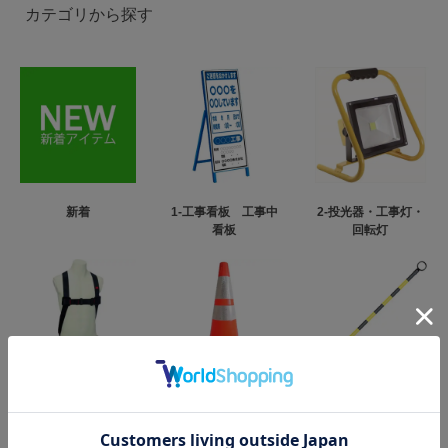
カテゴリから探す
新着
1-工事看板 工事中
2-投光器・工事灯・
看板
回転灯
3-フルハーネス型墜
4-カラーコーン・パ
5-コーンバー
落制止用器具
イロン