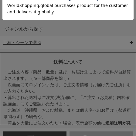
ジャンルから探す
工種・シーンで選ぶ
6-矢印板/LED矢印板
7-クッションドラム
8-バリケード・フェ
ンス
送料について
・ご注文内容（商品・数量）及び、お届け先によって送料が自動算
出されます。（※一部商品を除く）
次画面にてログインまたは、ご注文者情報（お届け先ご住所）を
ご入力ください。
・算出された送料はご注文(決済)前に、「ご注文（お見積）内容確
9-点字マット・タイ
10-樹脂製敷板・養生
11-段差解消マット/
認画面」にてご確認いただけます。
ヤストッパー
用ゴムマット
スロープ
北海道、沖縄県、および離島、または個人宅へのお届け（都道府
県問わず）の場合や、
商品を大量にご注文いただく場合、表示金額の他に
追加送料が発
生する場合
がございます。
・一度に複数または大量に商品をカートに入れた場合、送料が