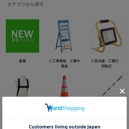
カテゴリから探す
新着
1-工事看板 工事中
2-投光器・工事灯・
看板
回転灯
3-フルハーネス型墜
4-カラーコーン・パ
5-コーンバー
落制止用器具
イロン