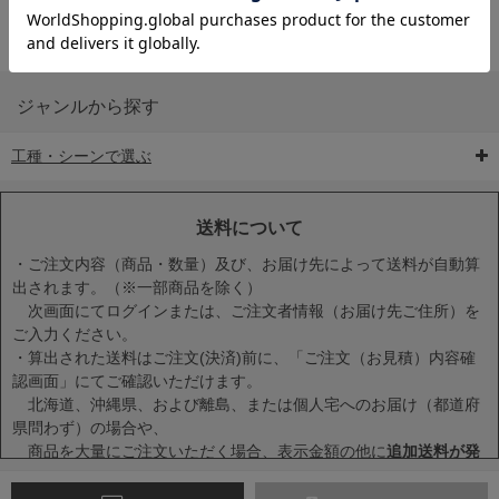
ジャンルから探す
工種・シーンで選ぶ
6-矢印板/LED矢印板
7-クッションドラム
8-バリケード・フェ
ンス
送料について
・ご注文内容（商品・数量）及び、お届け先によって送料が自動算
出されます。（※一部商品を除く）
次画面にてログインまたは、ご注文者情報（お届け先ご住所）を
ご入力ください。
・算出された送料はご注文(決済)前に、「ご注文（お見積）内容確
9-点字マット・タイ
10-樹脂製敷板・養生
11-段差解消マット/
認画面」にてご確認いただけます。
ヤストッパー
用ゴムマット
スロープ
北海道、沖縄県、および離島、または個人宅へのお届け（都道府
県問わず）の場合や、
商品を大量にご注文いただく場合、表示金額の他に
追加送料が発
生する場合
がございます。
・一度に複数または大量に商品をカートに入れた場合、送料が