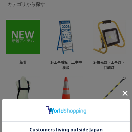
カテゴリから探す
新着
1-工事看板 工事中
2-投光器・工事灯・
看板
回転灯
3-フルハーネス型墜
4-カラーコーン・パ
5-コーンバー
落制止用器具
イロン