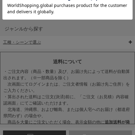
ジャンルから探す
工種・シーンで選ぶ
6-矢印板/LED矢印板
7-クッションドラム
8-バリケード・フェ
ンス
送料について
・ご注文内容（商品・数量）及び、お届け先によって送料が自動算
出されます。（※一部商品を除く）
次画面にてログインまたは、ご注文者情報（お届け先ご住所）を
ご入力ください。
・算出された送料はご注文(決済)前に、「ご注文（お見積）内容確
9-点字マット・タイ
10-樹脂製敷板・養生
11-段差解消マット/
認画面」にてご確認いただけます。
ヤストッパー
用ゴムマット
スロープ
北海道、沖縄県、および離島、または個人宅へのお届け（都道府
県問わず）の場合や、
商品を大量にご注文いただく場合、表示金額の他に
追加送料が発
生する場合
がございます。
・一度に複数または大量に商品をカートに入れた場合、送料が