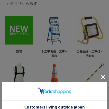
カテゴリから探す
新着
1-工事看板 工事中
2-投光器・工事灯・
看板
回転灯
3-フルハーネス型墜
4-カラーコーン・パ
5-コーンバー
落制止用器具
イロン