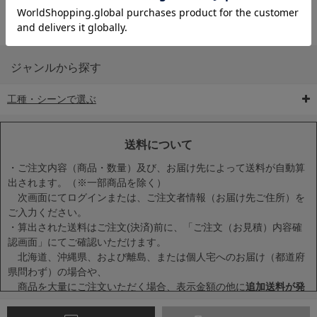
ジャンルから探す
工種・シーンで選ぶ
6-矢印板/LED矢印板
7-クッションドラム
8-バリケード・フェ
ンス
送料について
・ご注文内容（商品・数量）及び、お届け先によって送料が自動算
出されます。（※一部商品を除く）
次画面にてログインまたは、ご注文者情報（お届け先ご住所）を
ご入力ください。
・算出された送料はご注文(決済)前に、「ご注文（お見積）内容確
9-点字マット・タイ
10-樹脂製敷板・養生
11-段差解消マット/
認画面」にてご確認いただけます。
ヤストッパー
用ゴムマット
スロープ
北海道、沖縄県、および離島、または個人宅へのお届け（都道府
県問わず）の場合や、
商品を大量にご注文いただく場合、表示金額の他に
追加送料が発
生する場合
がございます。
・一度に複数または大量に商品をカートに入れた場合、送料が