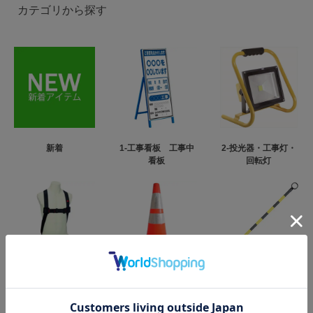
カテゴリから探す
新着
1-工事看板 工事中
2-投光器・工事灯・
看板
回転灯
3-フルハーネス型墜
4-カラーコーン・パ
5-コーンバー
落制止用器具
イロン