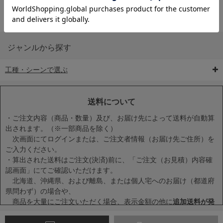
ジャンルから探す
工種・シーンで選ぶ
6-矢印板/LED矢印板
7-クッションドラム
8-バリケード・フェ
ンス
送料について
・ご注文内容（商品・数量）及び、お届け先によって送料が自動算
出されます。（※一部商品を除く）
次画面にてログインまたは、ご注文者情報（お届け先ご住所）を
ご入力ください。
・算出された送料はご注文(決済)前に、「ご注文（お見積）内容確
9-点字マット・タイ
10-樹脂製敷板・養生
11-段差解消マット/
認画面」にてご確認いただけます。
ヤストッパー
用ゴムマット
スロープ
北海道、沖縄県、および離島、または個人宅へのお届け（都道府
県問わず）の場合や、
商品を大量にご注文いただく場合、表示金額の他に
追加送料が発
生する場合
がございます。
・一度に複数または大量に商品をカートに入れた場合、送料が