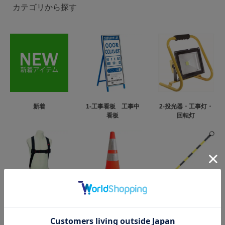
カテゴリから探す
新着
1-工事看板 工事中
2-投光器・工事灯・
看板
回転灯
3-フルハーネス型墜
4-カラーコーン・パ
5-コーンバー
落制止用器具
イロン