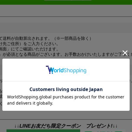
て送料が自動算出されます。（※一部商品を除く）
け先ご住所）をご入力ください。
画面」にてご確認いただけます。
」が必須となる商品がございます。お手数おかけいたしますがご了承く
お届け（都道府県問わず）の場合や、商品を大量にご注文いただく場合
（商品の組み合わせによってはそれ以上）と表示される場合がございます。
成時に改めて送料をご連絡させていただきます。
ください。
↓↓LINEお友だち限定クーポン プレゼント!↓↓