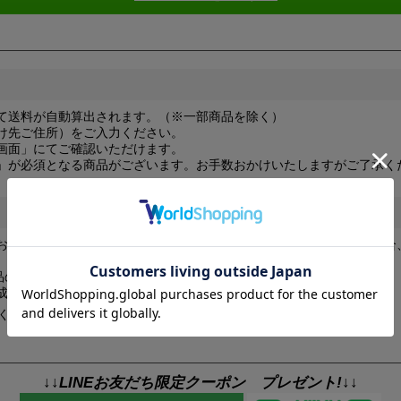
て送料が自動算出されます。（※一部商品を除く）
け先ご住所）をご入力ください。
画面」にてご確認いただけます。
」が必須となる商品がございます。お手数おかけいたしますがご了承く
お届け（都道府県問わず）の場合や、商品を大量にご注文いただく場合
（商品の組み合わせによってはそれ以上）と表示される場合がございます。
成時に改めて送料をご連絡させていただきます。
ください。
↓↓LINEお友だち限定クーポン プレゼント!↓↓