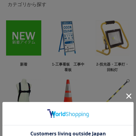
カテゴリから探す
新着
1-工事看板 工事中
2-投光器・工事灯・
看板
回転灯
3-フルハーネス型墜
4-カラーコーン・パ
5-コーンバー
落制止用器具
イロン