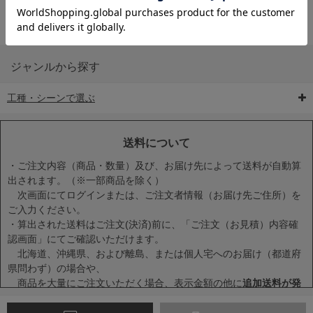
ジャンルから探す
工種・シーンで選ぶ
6-矢印板/LED矢印板
7-クッションドラム
8-バリケード・フェ
ンス
送料について
・ご注文内容（商品・数量）及び、お届け先によって送料が自動算
出されます。（※一部商品を除く）
次画面にてログインまたは、ご注文者情報（お届け先ご住所）を
ご入力ください。
・算出された送料はご注文(決済)前に、「ご注文（お見積）内容確
9-点字マット・タイ
10-樹脂製敷板・養生
11-段差解消マット/
認画面」にてご確認いただけます。
ヤストッパー
用ゴムマット
スロープ
北海道、沖縄県、および離島、または個人宅へのお届け（都道府
県問わず）の場合や、
商品を大量にご注文いただく場合、表示金額の他に
追加送料が発
生する場合
がございます。
・一度に複数または大量に商品をカートに入れた場合、送料が