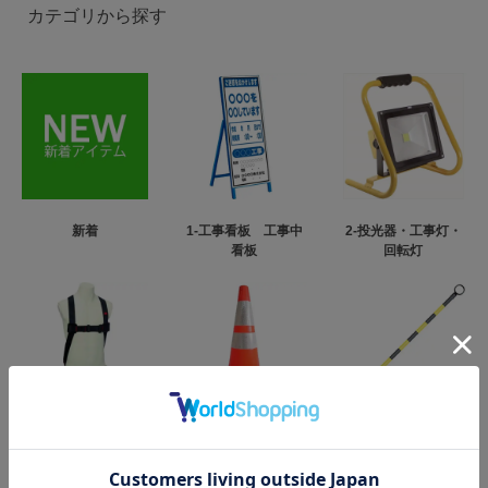
カテゴリから探す
新着
1-工事看板 工事中
2-投光器・工事灯・
看板
回転灯
3-フルハーネス型墜
4-カラーコーン・パ
5-コーンバー
落制止用器具
イロン