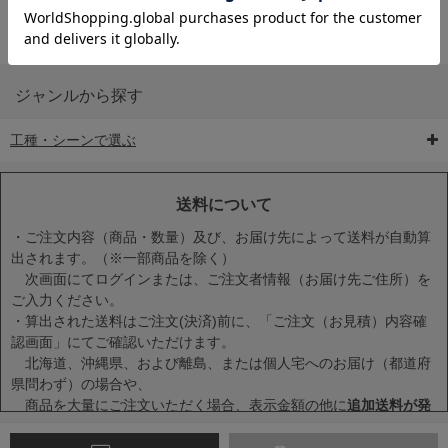
ジャンルから探す
工種・シーンで選ぶ
6-矢印板/LED矢印板
7-クッションドラム
8-バリケード・フェ
ンス
送料について
・ご注文内容（商品・数量）及び、お届け先によって送料が自動算
出されます。（※一部商品を除く）
次画面にてログインまたは、ご注文者情報（お届け先ご住所）を
ご入力ください。
・算出された送料はご注文(決済)前に、「ご注文（お見積）内容確
9-点字マット・タイ
10-樹脂製敷板・養生
11-段差解消マット/
認画面」にてご確認いただけます。
ヤストッパー
用ゴムマット
スロープ
北海道、沖縄県、および離島、または個人宅へのお届け（都道府
県問わず）の場合や、
商品を大量にご注文いただく場合、表示金額の他に
追加送料が発
生する場合
がございます。
・一度に複数または大量に商品をカートに入れた場合、送料が