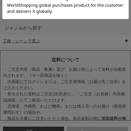
ジャンルから探す
工種・シーンで選ぶ
6-矢印板/LED矢印板
7-クッションドラム
8-バリケード・フェ
ンス
送料について
・ご注文内容（商品・数量）及び、お届け先によって送料が自動算
出されます。（※一部商品を除く）
次画面にてログインまたは、ご注文者情報（お届け先ご住所）を
ご入力ください。
・算出された送料はご注文(決済)前に、「ご注文（お見積）内容確
9-点字マット・タイ
10-樹脂製敷板・養生
11-段差解消マット/
認画面」にてご確認いただけます。
ヤストッパー
用ゴムマット
スロープ
北海道、沖縄県、および離島、または個人宅へのお届け（都道府
県問わず）の場合や、
商品を大量にご注文いただく場合、表示金額の他に
追加送料が発
生する場合
がございます。
・一度に複数または大量に商品をカートに入れた場合、送料が