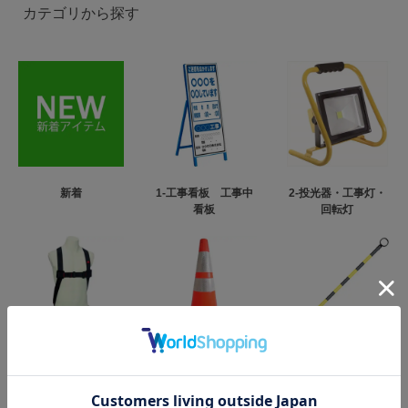
カテゴリから探す
新着
1-工事看板 工事中
2-投光器・工事灯・
看板
回転灯
3-フルハーネス型墜
4-カラーコーン・パ
5-コーンバー
落制止用器具
イロン