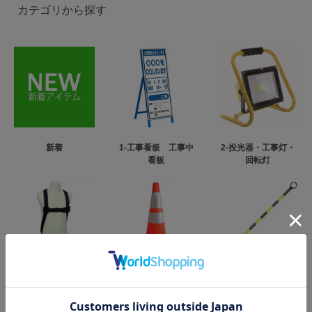
カテゴリから探す
新着
1-工事看板 工事中
2-投光器・工事灯・
看板
回転灯
3-フルハーネス型墜
4-カラーコーン・パ
5-コーンバー
落制止用器具
イロン