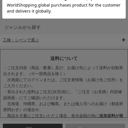
ジャンルから探す
工種・シーンで選ぶ
6-矢印板/LED矢印板
7-クッションドラム
8-バリケード・フェ
ンス
送料について
・ご注文内容（商品・数量）及び、お届け先によって送料が自動算
出されます。（※一部商品を除く）
次画面にてログインまたは、ご注文者情報（お届け先ご住所）を
ご入力ください。
・算出された送料はご注文(決済)前に、「ご注文（お見積）内容確
9-点字マット・タイ
10-樹脂製敷板・養生
11-段差解消マット/
認画面」にてご確認いただけます。
ヤストッパー
用ゴムマット
スロープ
北海道、沖縄県、および離島、または個人宅へのお届け（都道府
県問わず）の場合や、
商品を大量にご注文いただく場合、表示金額の他に
追加送料が発
生する場合
がございます。
・一度に複数または大量に商品をカートに入れた場合、送料が