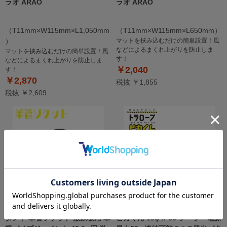
ラオ ARAO
ラオ ARAO
（T11mm×W115mm×L1,050mm
（T11mm×W115mm×L650mm）
）
マットを挟み込むだけの簡単設置！風
などによるまくれ上がりを防止しま
マットを挟み込むだけの簡単設置！風
す！
などによるまくれ上がりを防止しま
￥2,040
す！
￥2,870
税抜 ￥1,855
税抜 ￥2,609
強力マグネット付 単管パイプス
【赤点灯/20m】光るトラロープ
タンド 単管ソケット 敷鉄板用 単
ピカくん 10φ IP65 ソーラー電源