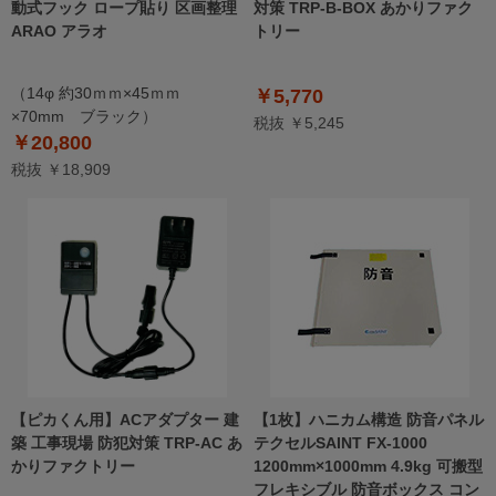
動式フック ロープ貼り 区画整理
対策 TRP-B-BOX あかりファク
ARAO アラオ
トリー
（14φ 約30ｍｍ×45ｍｍ
￥5,770
×70mm ブラック）
税抜 ￥5,245
￥20,800
税抜 ￥18,909
【ピカくん用】ACアダプター 建
【1枚】ハニカム構造 防音パネル
築 工事現場 防犯対策 TRP-AC あ
テクセルSAINT FX-1000
かりファクトリー
1200mm×1000mm 4.9kg 可搬型
フレキシブル 防音ボックス コン