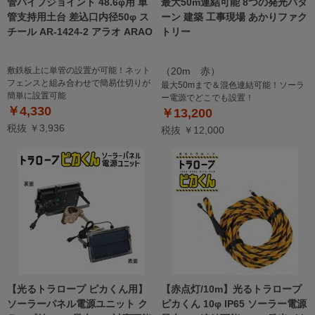
管パイプジョイント 48.6φ用 単
最大50m連結可能 8つの発光パタ
管支持用土台 差込口内径50φ ス
ーン 建築 工事現場 あかりファク
チール AR-1424-2 アラオ ARAO
トリー
敷鉄板上に単管の設置が可能！ネット
（20m 赤）
フェンスと組み合わせで簡易仕切りが
最大50mまで＆混色連結可能！ソーラ
簡単に設置可能
ー電源でどこでも設置！
￥4,330
￥13,200
税抜 ￥3,936
税抜 ￥12,000
【光るトラロープ ピカくん用】
【赤点灯/10m】光るトラロープ
ソーラーパネル電源ユニット ク
ピカくん 10φ IP65 ソーラー電源