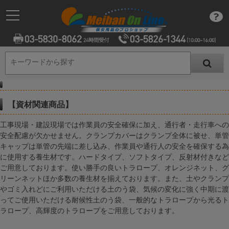
キーワードから探す
キーワードから探す
【資材関連商品】
工事現場・建設現場では作業員の安全確保に加え、通行者・走行車への
安全配慮が欠かせません。クランプカバーはクランプ全体に被せ、単管
キャップは単管の先端に差し込み、作業員や通行人の安全を確保する為
に使用する養生材です。ハードタイプ、ソフトタイプ、反射材付きなど
ご用意しております。使い勝手の良いトラロープ、オレンジネット、グ
リーンネットほか多数の養生材を揃えております。また、土やクランプ
やゴミ入れどにご利用いただける土のう袋、気候の変化に強く中期に渡
ってご使用いただける耐候性土のう袋、一般的なトラロープから光るト
ラロープ、高輝度のトラロープをご用意しております。