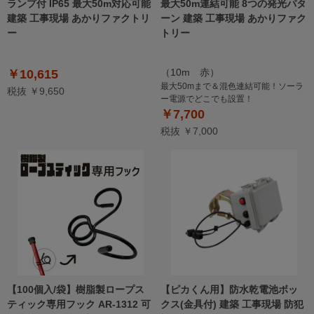
ランプ付 IP65 最大50m対応可能
最大50m連結可能 8つの発光パタ
建築 工事現場 あかりファクトリ
ーン 建築 工事現場 あかりファク
ー
トリー
（10m 赤）
￥10,615
最大50mまで＆混色連結可能！ソーラ
税抜 ￥9,650
ー電源でどこでも設置！
￥7,700
税抜 ￥7,000
【100個入/袋】樹脂製ロープス
【ピカくん用】防水乾電池ボッ
ティック専用フック AR-1312 可
クス(金具付) 建築 工事現場 防犯