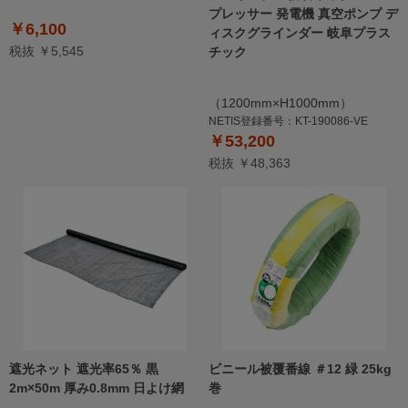
プレッサー 発電機 真空ポンプ デ
￥6,100
ィスクグラインダー 岐阜プラス
税抜 ￥5,545
チック
（1200mm×H1000mm）
NETIS登録番号：KT-190086-VE
￥53,200
税抜 ￥48,363
遮光ネット 遮光率65％ 黒
ビニール被覆番線 ＃12 緑 25kg
2m×50m 厚み0.8mm 日よけ網
巻