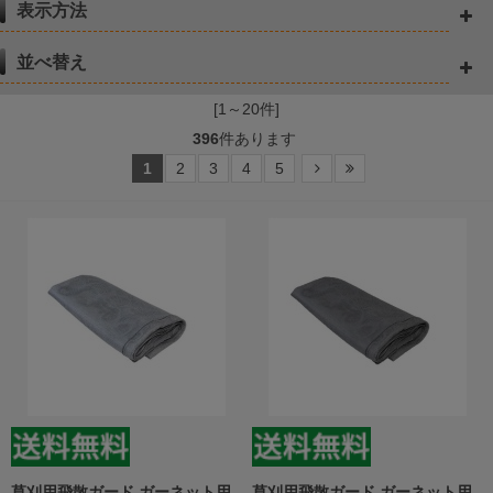
表示方法
並べ替え
[1～20件]
396
件あります
1
2
3
4
5
草刈用飛散ガード ガーネット用
草刈用飛散ガード ガーネット用