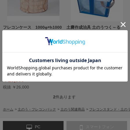
フレコンケース 1000φ×h1000
土嚢作成治具 土のうつく～る
ｍｍ 半割ケース 土嚢自立スタン
AR-2935（旧AR-4958）
ド フレコンスタンド NETIS登録
W460mm×D460mm×H460mm
技術 KT-230266-A 緑興産
土のうスタンド ARAO アラオ
MIDORIKOSAN
￥9,050
（1000φ×h1000ｍｍ）
税抜 ￥8,227
たるんだフレコンをビシッと保形
￥28,600
税抜 ￥26,000
2
件あります
ホーム
>
土のう・フレコンバック
>
土のう関連商品
>
フレコンスタンド・土の
PC
スマートフォン