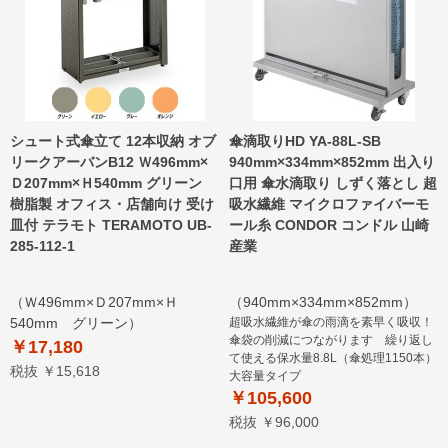
シュート式傘立て 12本収納 オブ
傘滴取りHD YA-88L-SB
リークアーバンB12 Ｗ496mm×
940mm×334mm×852mm 出入り
Ｄ207mm×Ｈ540mm グリーン
口用 傘水滴取り しずく落とし 超
樹脂製 オフィス・店舗向け 受け
吸水繊維 マイクロファイバーモ
皿付 テラモト TERAMOTO UB-
ール糸 CONDOR コンドル 山崎
285-112-1
産業
（Ｗ496mm×Ｄ207mm×Ｈ
（940mm×334mm×852mm）
540mm グリーン）
超吸水繊維が傘の雨滴を素早く吸収！
傘袋の削減につながります 繰り返し
￥17,180
て使える保水量8.8L（傘処理1150本）
税抜 ￥15,618
大容量タイプ
￥105,600
税抜 ￥96,000