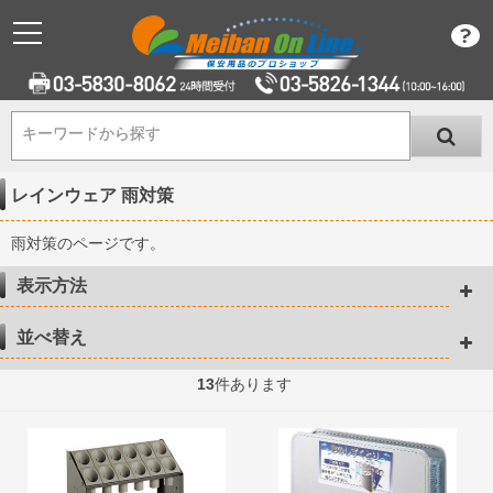
キーワードから探す
キーワードから探す
レインウェア 雨対策
雨対策のページです。
表示方法
並べ替え
13
件あります