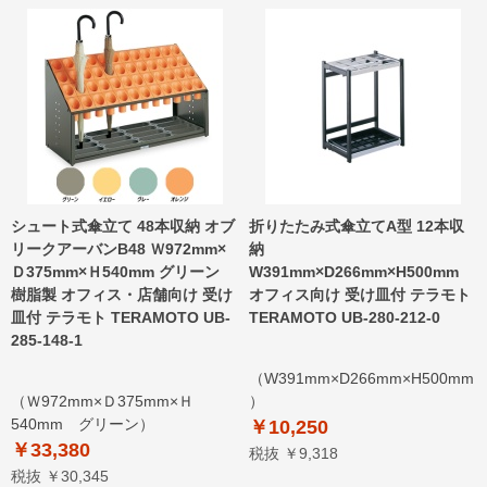
シュート式傘立て 48本収納 オブ
折りたたみ式傘立てA型 12本収
リークアーバンB48 Ｗ972mm×
納
Ｄ375mm×Ｈ540mm グリーン
W391mm×D266mm×H500mm
樹脂製 オフィス・店舗向け 受け
オフィス向け 受け皿付 テラモト
皿付 テラモト TERAMOTO UB-
TERAMOTO UB-280-212-0
285-148-1
（W391mm×D266mm×H500mm
（Ｗ972mm×Ｄ375mm×Ｈ
）
540mm グリーン）
￥10,250
￥33,380
税抜 ￥9,318
税抜 ￥30,345