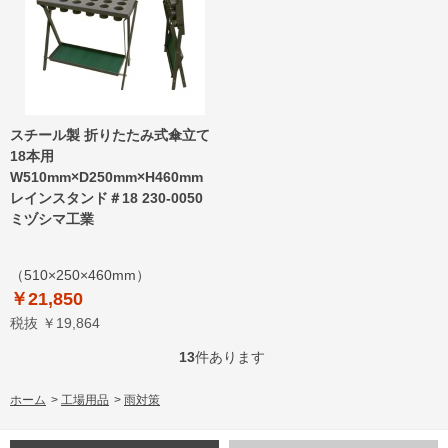
スチール製 折りたたみ式傘立て
18本用
W510mm×D250mm×H460mm
レインスタンド＃18 230-0050
ミヅシマ工業
（510×250×460mm）
￥21,850
税抜 ￥19,864
13
件あります
ホーム
>
工場用品
>
雨対策