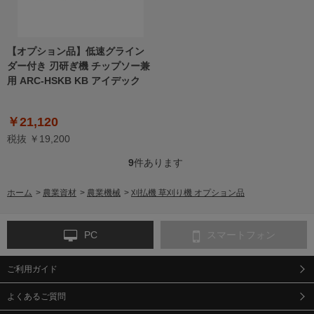
【オプション品】低速グライン
ダー付き 刃研ぎ機 チップソー兼
用 ARC-HSKB KB アイデック
￥21,120
税抜 ￥19,200
9
件あります
ホーム
>
農業資材
>
農業機械
>
刈払機 草刈り機 オプション品
PC
スマートフォン
ご利用ガイド
よくあるご質問