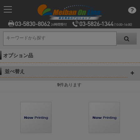
キーワードから探す
キーワードから探す
オプション品
並べ替え
9
件あります