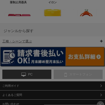
落制止用器具
イロン
ジャンルから探す
工種・シーンで選ぶ
6-矢印板/LED矢印板
7-クッションドラム
8-バリケード・フェ
ンス
PC
スマートフォン
ご利用ガイド
9-点字マット・タイ
10-樹脂製敷板・養生
11-段差解消マット/
ヤストッパー
用ゴムマット
スロープ
よくあるご質問
お問い合わせ