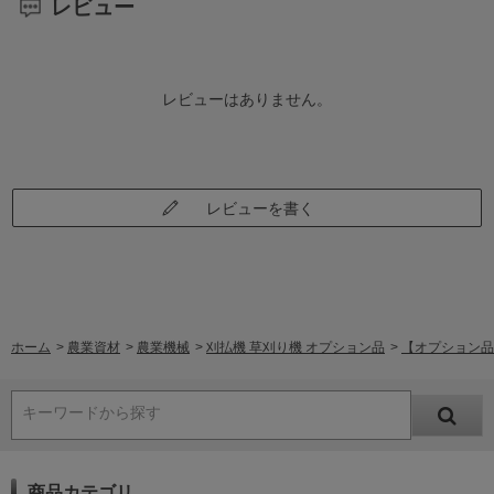
レビュー
レビューはありません。
レビューを書く
ホーム
>
農業資材
>
農業機械
>
刈払機 草刈り機 オプション品
>
【オプション品】
キーワードから探す
商品カテゴリ