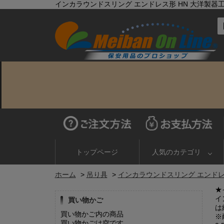
インカラウンドスリング エンドレス形 HN 大洋製器工
トップページ
人気のカテゴリ
ホーム
>
吊り具
>
インカラウンドスリング エンドレス
★
イ
買い物かご
は
買い物かご内の商品
※
買い物かごは空です...