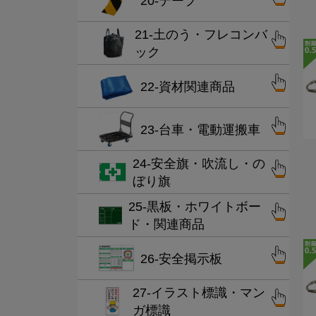
20-テープ
21-土のう・フレコンバ
ック
22-資材関連商品
23-台車・電動運搬車
24-安全旗・吹流し・の
ぼり旗
25-黒板・ホワイトボー
ド・関連商品
26-安全掲示板
27-イラスト標識・マン
ガ標識