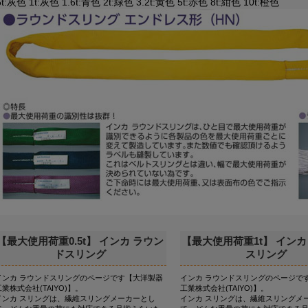
5t:灰色 1t:灰色 1.6t:青色 2t:緑色 3.2t:黄色 5t:赤色 8t:紺色 10t:橙色
【最大使用荷重0.5t】 インカ ラウン
【最大使用荷重1t】 インカ
ドスリング
スリング
インカ ラウンドスリングのページです【大洋製器
インカ ラウンドスリングのページで
工業株式会社(TAIYO)】。
工業株式会社(TAIYO)】。
インカ スリングは、繊維スリングメーカーとし
インカ スリングは、繊維スリングメ