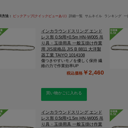
示方法：
ピックアップ(クイックビューあり)
詳細一覧
サムネイル
ランキング
一
インカラウンドスリング エンド
レス形 0.5t用×0.5m HN-W005 吊
り具・玉掛用具 一般玉掛け作業
用 JIS規格品 JIS B 8811 大洋製
器工業 TAIYO 1014108
傷つきやすいモノを優しく保持 繊
維の力で作業効率UP
￥2,460
買い物かごに入れる
インカラウンドスリング エンド
レス形 0.5t用×1.5m HN-W005 吊
り具・玉掛用具 一般玉掛け作業