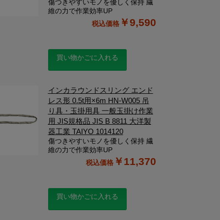
傷つきやすいモノを優しく保持 繊
維の力で作業効率UP
￥9,590
買い物かごに入れる
インカラウンドスリング エンド
レス形 0.5t用×6m HN-W005 吊
り具・玉掛用具 一般玉掛け作業
用 JIS規格品 JIS B 8811 大洋製
器工業 TAIYO 1014120
傷つきやすいモノを優しく保持 繊
維の力で作業効率UP
￥11,370
買い物かごに入れる