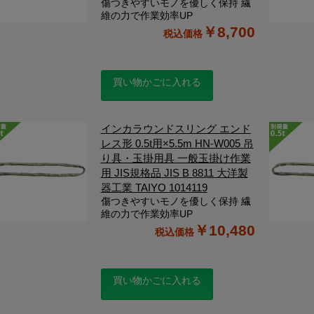
傷つきやすいモノを優しく保持 繊
維の力で作業効率UP
￥8,700
買い物かごに入れる
インカラウンドスリング エンド
レス形 0.5t用×5.5m HN-W005 吊
り具・玉掛用具 一般玉掛け作業
用 JIS規格品 JIS B 8811 大洋製
器工業 TAIYO 1014119
傷つきやすいモノを優しく保持 繊
維の力で作業効率UP
￥10,480
買い物かごに入れる