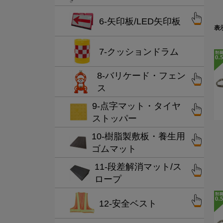
6-矢印板/LED矢印板
表
7-クッションドラム
8-バリケード・フェン
ス
9-点字マット・タイヤ
ストッパー
10-樹脂製敷板・養生用
ゴムマット
11-段差解消マット/ス
ロープ
12-安全ベスト