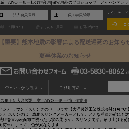
業 TAIYO 一般玉掛け作業用|保安用品のプロショップ メイバンオン
ようこそ
ゲ
法人会員登録
個人会員登録
ロ
ご利用ガイド
よくあるご質問
お問い合わせ
【重要】熊本地震の影響による配送遅延のお知ら
夏季休業のお知らせ
ジャンルから選ぶ
ご利用方法
形 HN 大洋製器工業 TAIYO 一般玉掛け作業用
インカ ラウンドスリングのページです【大洋製器工業株式会社(TAIYO)
ンカ スリングは、繊維スリングメーカーとして、どんな重量の荷にも
繊維を束ね表面布で覆った形状の柔らかいスリングです。吊り上げる荷
耐荷重によって、色が異なります。