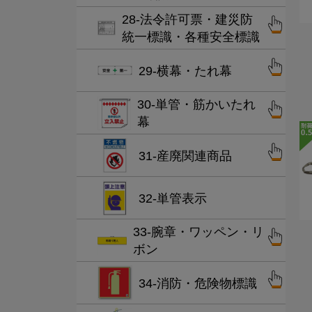
28-法令許可票・建災防
統一標識・各種安全標識
29-横幕・たれ幕
30-単管・筋かいたれ
幕
31-産廃関連商品
32-単管表示
33-腕章・ワッペン・リ
ボン
34-消防・危険物標識