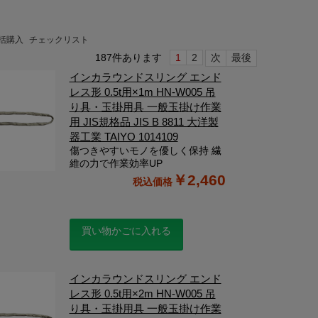
括購入
チェックリスト
187
件あります
1
2
次
最後
インカラウンドスリング エンド
レス形 0.5t用×1m HN-W005 吊
り具・玉掛用具 一般玉掛け作業
用 JIS規格品 JIS B 8811 大洋製
器工業 TAIYO 1014109
傷つきやすいモノを優しく保持 繊
維の力で作業効率UP
￥2,460
買い物かごに入れる
インカラウンドスリング エンド
レス形 0.5t用×2m HN-W005 吊
り具・玉掛用具 一般玉掛け作業