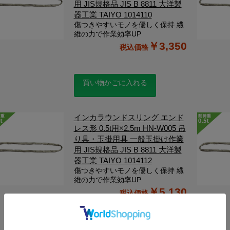
用 JIS規格品 JIS B 8811 大洋製
器工業 TAIYO 1014110
傷つきやすいモノを優しく保持 繊
維の力で作業効率UP
￥3,350
買い物かごに入れる
インカラウンドスリング エンド
レス形 0.5t用×2.5m HN-W005 吊
り具・玉掛用具 一般玉掛け作業
用 JIS規格品 JIS B 8811 大洋製
器工業 TAIYO 1014112
傷つきやすいモノを優しく保持 繊
維の力で作業効率UP
￥5,130
買い物かごに入れる