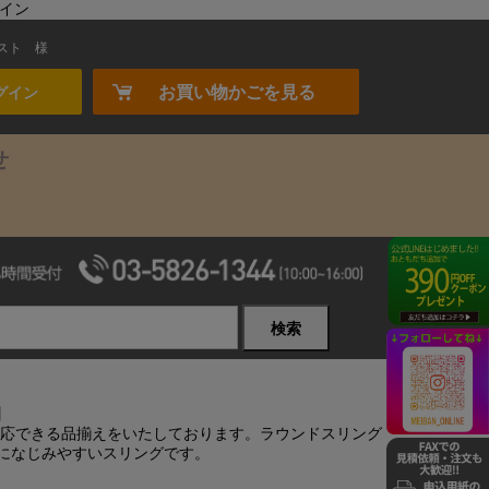
ライン
スト
様
お買い物かごを見る
グイン
せ
検索
】
対応できる品揃えをいたしております。ラウンドスリング
になじみやすいスリングです。