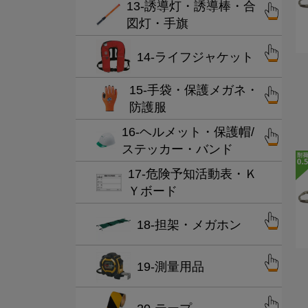
13-誘導灯・誘導棒・合
図灯・手旗
14-ライフジャケット
15-手袋・保護メガネ・
防護服
16-ヘルメット・保護帽/
ステッカー・バンド
17-危険予知活動表・Ｋ
Ｙボード
18-担架・メガホン
19-測量用品