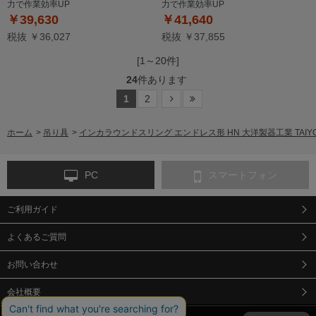
力で作業効率UP
力で作業効率UP
￥39,630
￥41,640
税抜 ￥36,027
税抜 ￥37,855
[1～20件]
24
件あります
1
2
ホーム
>
吊り具
>
インカラウンドスリング エンドレス形 HN 大洋製器工業 TAI
PC
スマートフォン
ご利用ガイド
よくあるご質問
お問い合わせ
会社概要