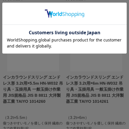
￥19,570
￥21,570
税抜 ￥17,791
税抜 ￥19,609
インカラウンドスリング エンド
インカラウンドスリング エンド
レス形 3.2t用×5.5m HN-W032 吊
レス形 3.2t用×6m HN-W032 吊
り具・玉掛用具 一般玉掛け作業
り具・玉掛用具 一般玉掛け作業
用 JIS規格品 JIS B 8811 大洋製
用 JIS規格品 JIS B 8811 大洋製
器工業 TAIYO 1014260
器工業 TAIYO 1014261
（3.2t×5.5m）
（3.2t×6m）
傷つきやすいモノを優しく保持 繊維の
傷つきやすいモノを優しく保持 繊維の
力で作業効率UP
力で作業効率UP