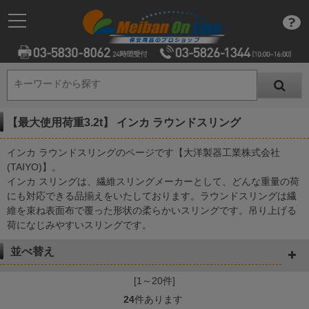
キーワードから探す
キーワードから探す
【最大使用荷重3.2t】 インカ ラウンドスリング
インカ ラウンドスリングのページです【大洋製器工業株式会社
(TAIYO)】。
インカ スリングは、繊維スリングメーカーとして、どんな重量の荷
にも対応できる品揃えをいたしております。ラウンドスリングは繊
維を束ね表面布で覆った形状の柔らかいスリングです。吊り上げる
荷になじみやすいスリングです。
並べ替え
[1～20件]
24
件あります