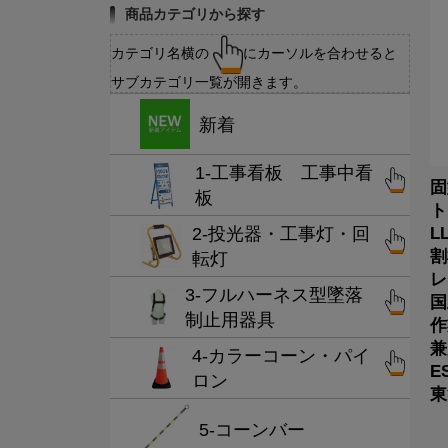
商品カテゴリから探す
カテゴリ名横の
にカーソルを合わせると
サブカテゴリ一覧が開きます。
新着
1-工事看板 工事中看
固
板
ト
2-投光器・工事灯・回
L
割
転灯
レ
3-フルハーネス型墜落
国
制止用器具
作
兼
4-カラーコーン・パイ
E
ロン
東
5-コーンバー