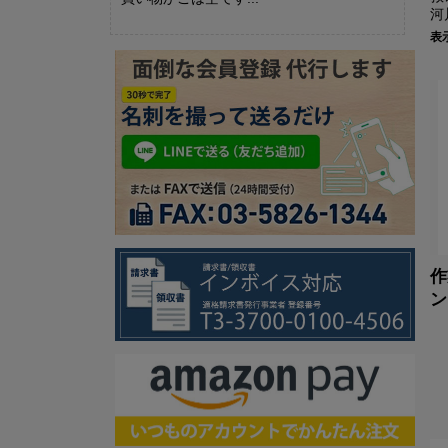
河
表
作
ン