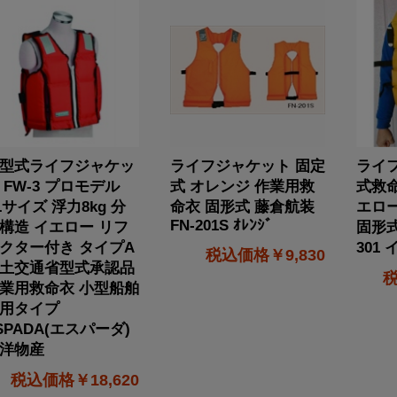
型式ライフジャケッ
ライフジャケット 固定
ライ
 FW-3 プロモデル
式 オレンジ 作業用救
式救命
Lサイズ 浮力8kg 分
命衣 固形式 藤倉航装
エロ
FN-201S ｵﾚﾝｼﾞ
構造 イエロー リフ
固形式
クター付き タイプA
301
￥9,830
土交通省型式承認品
業用救命衣 小型船舶
用タイプ
SPADA(エスパーダ)
洋物産
￥18,620