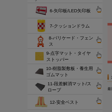
6-矢印板/LED矢印板
7-クッションドラム
8-バリケード・フェン
ス
9-点字マット・タイヤ
ストッパー
10-樹脂製敷板・養生用
ゴムマット
11-段差解消マット/ス
最
ロープ
12-安全ベスト