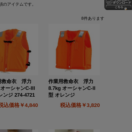
須のアイテムです。
8
件あります
用救命衣 浮力
作業用救命衣 浮力
g オーシャンC-III
8.7kg オーシャンC-II
ンジ 274-4721
型 オレンジ
￥4,840
￥3,820