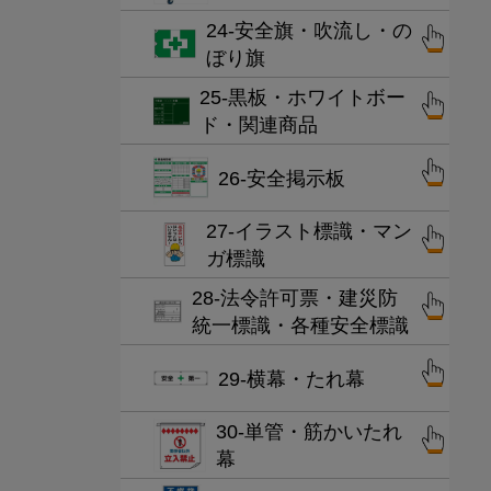
24-安全旗・吹流し・の
ぼり旗
25-黒板・ホワイトボー
ド・関連商品
26-安全掲示板
27-イラスト標識・マン
ガ標識
28-法令許可票・建災防
統一標識・各種安全標識
29-横幕・たれ幕
30-単管・筋かいたれ
幕