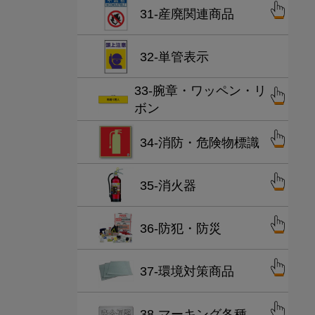
31-産廃関連商品
32-単管表示
33-腕章・ワッペン・リ
ボン
34-消防・危険物標識
35-消火器
36-防犯・防災
37-環境対策商品
38-マーキング各種