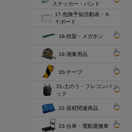
ステッカー・バンド
17-危険予知活動表・Ｋ
Ｙボード
18-担架・メガホン
19-測量用品
20-テープ
21-土のう・フレコンバ
ック
22-資材関連商品
23-台車・電動運搬車