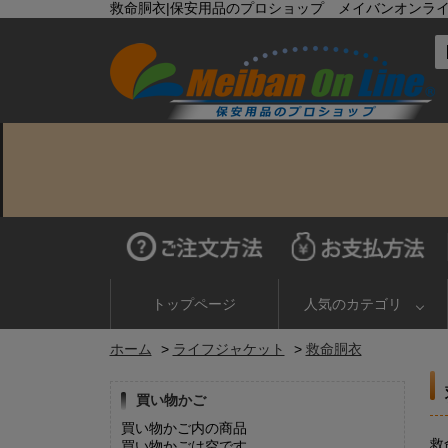
救命胴衣|保安用品のプロショップ メイバンオンラ
トップページ
人気のカテゴリ
ホーム
>
ライフジャケット
>
救命胴衣
買い物かご
買い物かご内の商品
救
買い物かごは空です...