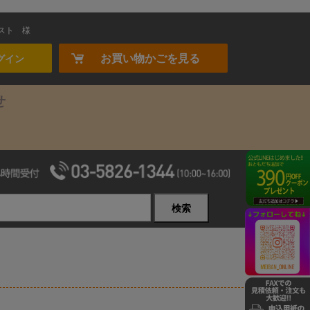
スト
様
お買い物かごを見る
グイン
せ
検索