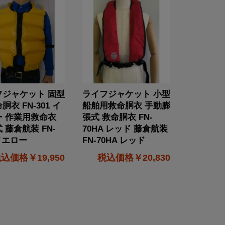
フジャケット 固型
ライフジャケット 小型
胴衣 FN-301 イ
船舶用救命胴衣 手動膨
ー 作業用救命衣
張式 救命胴衣 FN-
 藤倉航装 FN-
70HA レッド 藤倉航装
 イエロー
FN-70HA レッド
￥19,950
￥20,830