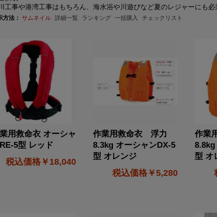
川工事や港湾工事はもちろん、海水浴や川遊びなど夏のレジャーにも必
示方法：
サムネイル
詳細一覧
ランキング
一括購入
チェックリスト
業用救命衣 オーシャ
作業用救命衣 浮力
作業
RE-5型 レッド
8.3kg オーシャンDX-5
8.8k
型 オレンジ
型 オレ
￥18,040
￥5,280