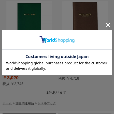
レベルブック 測量野帳 横罫 40
レベルブック 測量野帳 耐水タイ
枚 緑 10冊 ｾ-Y1 マイゾックス
プ 横罫22行 24枚 茶 10冊 セ-Y11
MYZOX
￥5,190
￥3,020
税抜 ￥4,718
税抜 ￥2,745
2
件あります
ホーム
>
測量関連用品
>
レベルブック