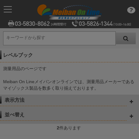
キーワードから探す
キーワードから探す
レベルブック
測量用品のページです
Meiban On Lineメイバンオンラインでは、測量用品メーカーである
マイゾックス製品を数多く取り揃えております。
表示方法
並べ替え
2
件あります