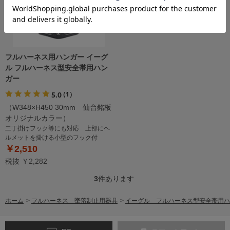
フルハーネス用ハンガー イーグ
ル フルハーネス型安全帯用ハン
ガー
5.0
（1）
（W348×H450 30mm 仙台銘板
オリジナルカラー）
二丁掛けフック等にも対応 上部にヘ
ルメットを掛ける小型のフック付
￥2,510
税抜 ￥2,282
3
件あります
ホーム
>
フルハーネス 墜落制止用器具
>
イーグル フルハーネス型安全帯用ハ