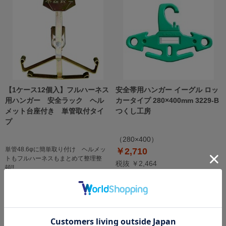
【1ケース12個入】フルハーネス
安全帯用ハンガー イーグル ロッ
用ハンガー 安全ラック ヘル
カータイプ 280×400mm 3229-B
メット台座付き 単管取付タイ
つくし工房
プ
（280×400）
単管48.6φに簡単取り付け ヘルメッ
￥2,710
トもフルハーネスもまとめて整理整
税抜 ￥2,464
頓!!
￥22,000
税抜 ￥20,000