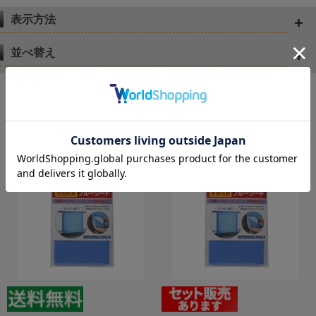
表示方法
並べ替え
[1～20件]
44
件あります
1
2
3