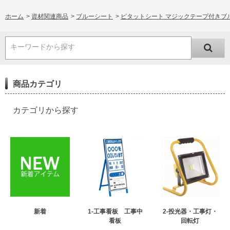
ホーム
>
資材関連商品
>
ブルーシート
>
ピタットシート マジックテープ付きブ
キーワードから探す
商品カテゴリ
カテゴリから探す
新着
1-工事看板 工事中
2-投光器・工事灯・
看板
回転灯