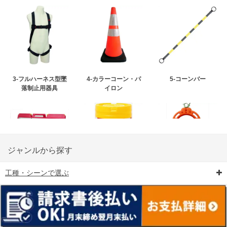
3-フルハーネス型墜
4-カラーコーン・パ
5-コーンバー
落制止用器具
イロン
ジャンルから探す
工種・シーンで選ぶ
6-矢印板/LED矢印板
7-クッションドラム
8-バリケード・フェ
ンス