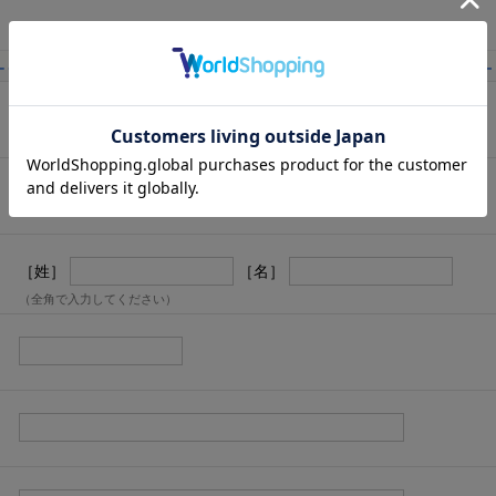
［姓］
［名］
（全角で入力してください）