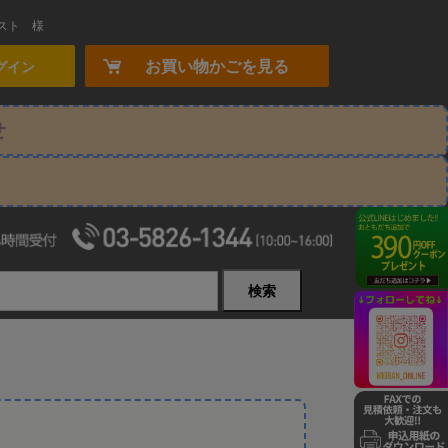
スト
様
お買い物かごを見る
グイン
せ
検索