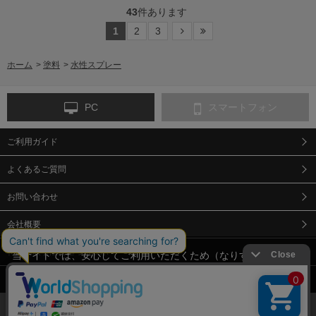
43
件あります
1
2
3
ホーム
>
塗料
>
水性スプレー
PC
スマートフォン
ご利用ガイド
よくあるご質問
お問い合わせ
会社概要
特定商取引法に基づく表示
当サイトでは、安心してご利用いただくため（なりすまし防止
等）、またサイトの利便性向上のため、クッキー(Cookie)を使用
個人情報保護方針
しています。 サイトのクッキー(Cookie)の使用に関しては、「
プ
ライバシーポリシー
」をお読みください。
承諾する