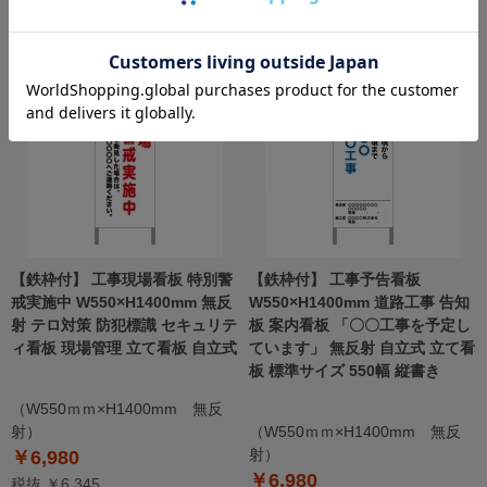
￥6,980
￥6,980
税抜 ￥6,345
税抜 ￥6,345
【鉄枠付】 工事現場看板 特別警
【鉄枠付】 工事予告看板
戒実施中 W550×H1400mm 無反
W550×H1400mm 道路工事 告知
射 テロ対策 防犯標識 セキュリテ
板 案内看板 「〇〇工事を予定し
ィ看板 現場管理 立て看板 自立式
ています」 無反射 自立式 立て看
板 標準サイズ 550幅 縦書き
（W550ｍｍ×H1400mm 無反
射）
（W550ｍｍ×H1400mm 無反
射）
￥6,980
￥6,980
税抜 ￥6,345