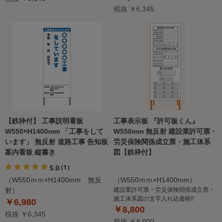
税抜 ￥6,345
【鉄枠付】 工事説明看板
工事表示板 『許可板くん』
W550×H1400mm 「工事をして
W550mm 無反射 建設業許可票・
います」 無反射 道路工事 告知板
労災保険関係成立票・施工体系
案内看板 縦書き
図【鉄枠付】
5.0
（1）
（W550ｍｍ×H1400mm 無反
（W550ｍｍ×H1400mm）
射）
建設業許可票・労災保険関係成立票・
施工体系図の文字入れ込価格!!
￥6,980
￥8,800
税抜 ￥6,345
税抜 ￥8,000