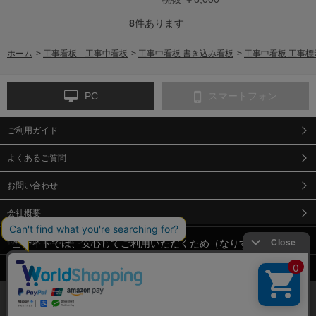
8
件あります
ホーム
>
工事看板 工事中看板
>
工事中看板 書き込み看板
>
工事中看板 工事標
PC
スマートフォン
ご利用ガイド
よくあるご質問
お問い合わせ
会社概要
特定商取引法に基づく表示
当サイトでは、安心してご利用いただくため（なりすまし防止
等）、またサイトの利便性向上のため、クッキー(Cookie)を使用
個人情報保護方針
しています。 サイトのクッキー(Cookie)の使用に関しては、「
プ
ライバシーポリシー
」をお読みください。
承諾する