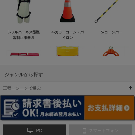
3-フルハーネス型墜
4-カラーコーン・パ
5-コーンバー
落制止用器具
イロン
ジャンルから探す
工種・シーンで選ぶ
6-矢印板/LED矢印板
7-クッションドラム
8-バリケード・フェ
ンス
PC
スマートフォン