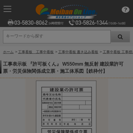
キーワードから探す
キーワードから探す
ホーム
>
工事看板 工事中看板
>
工事中看板 書き込み看板
>
工事中看板 工事標
工事表示板 『許可板くん』 W550mm 無反射 建設業許可
票・労災保険関係成立票・施工体系図【鉄枠付】