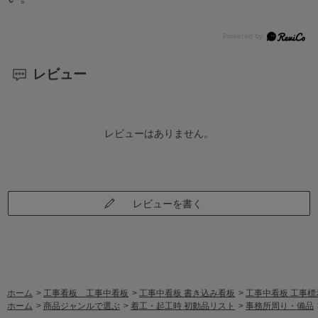
レビュー
レビューはありません。
レビューを書く
ホーム
>
工事看板 工事中看板
>
工事中看板 書き込み看板
>
工事中看板 工事標
ホーム
>
商品ジャンルで選ぶ
>
着工・起工時 初動品リスト
>
事務所周り・備品