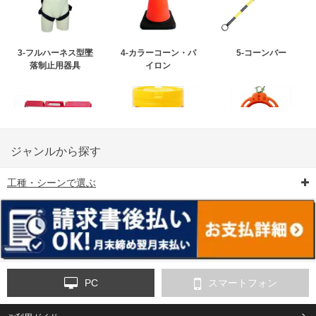
3-フルハーネス型墜
4-カラーコーン・パ
5-コーンバー
落制止用器具
イロン
ジャンルから探す
工種・シーンで選ぶ
6-矢印板/LED矢印板
7-クッションドラム
8-バリケード・フェ
ンス
PC
スマートフォン