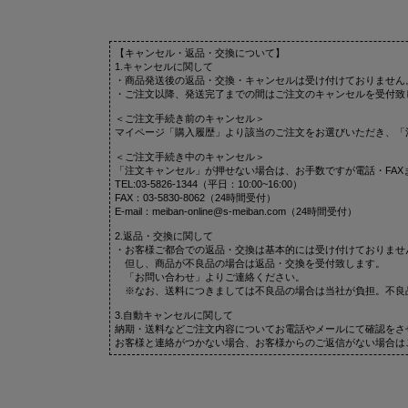
【キャンセル・返品・交換について】
1.キャンセルに関して
・商品発送後の返品・交換・キャンセルは受け付けておりません
・ご注文以降、発送完了までの間はご注文のキャンセルを受付致
＜ご注文手続き前のキャンセル＞
マイページ「購入履歴」より該当のご注文をお選びいただき、「
＜ご注文手続き中のキャンセル＞
「注文キャンセル」が押せない場合は、お手数ですが電話・FAX
TEL:03-5826-1344（平日：10:00~16:00）
FAX：03-5830-8062（24時間受付）
E-mail：meiban-online@s-meiban.com（24時間受付）
2.返品・交換に関して
・お客様ご都合での返品・交換は基本的には受け付けておりませ
但し、商品が不良品の場合は返品・交換を受付致します。
「お問い合わせ」よりご連絡ください。
※なお、送料につきましては不良品の場合は当社が負担。不良
3.自動キャンセルに関して
納期・送料などご注文内容についてお電話やメールにて確認をさ
お客様と連絡がつかない場合、お客様からのご返信がない場合は