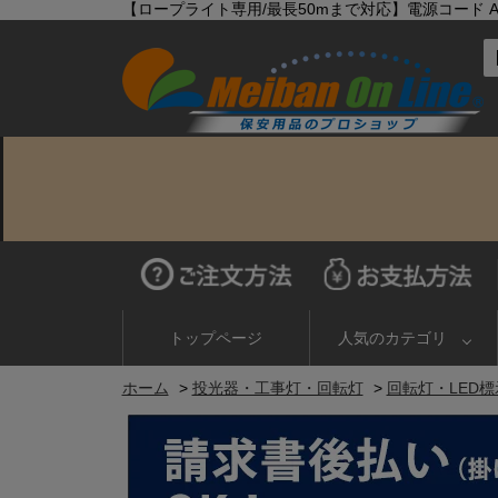
【ロープライト専用/最長50mまで対応】電源コード AC100
トップページ
人気のカテゴリ
ホーム
>
投光器・工事灯・回転灯
>
回転灯・LED標