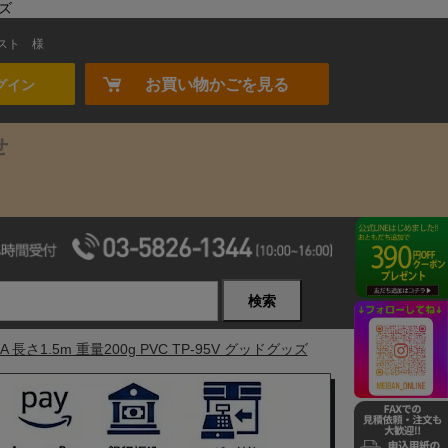
ッズ
スト
様
お買い物かごを見る
グイン
せ
検索
さ1.5m 重量200g PVC TP-95V グッドグッズ