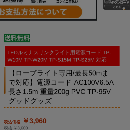
LEDルミナスリンクライト用電源コード TP-
W10M TP-W20M TP-S15M TP-S25M 対応
【ロープライト専用/最長50mま
で対応】電源コード AC100V6.5A
長さ1.5m 重量200g PVC TP-95V
グッドグッズ
￥3,960
税抜 ￥3,600