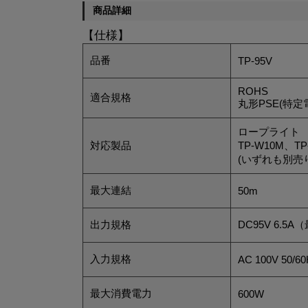
商品詳細
【仕様】
品番
TP-95V
ROHS
適合規格
丸形PSE(特
ロープライト
対応製品
TP-W10M、TP
(いずれも別売り
最大連結
50m
出力規格
DC95V 6.5
入力規格
AC 100V 50/60
最大消費電力
600W