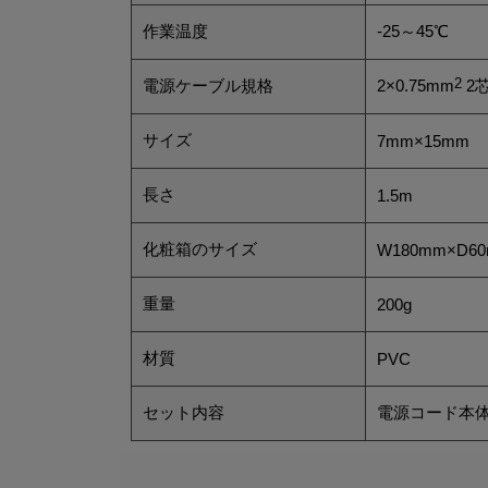
作業温度
-25～45℃
電源ケーブル規格
2×0.75mm
2
2
サイズ
7mm×15mm
長さ
1.5m
化粧箱のサイズ
W180mm×D6
重量
200g
材質
PVC
セット内容
電源コード本