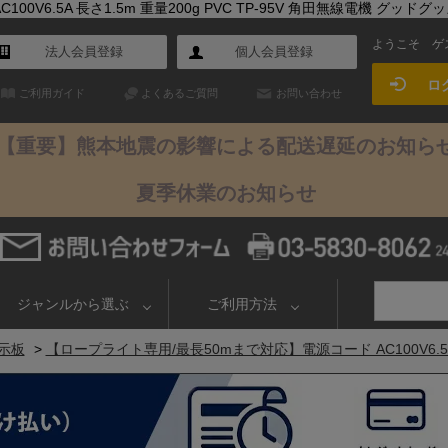
V6.5A 長さ1.5m 重量200g PVC TP-95V 角田無線電機 グッドグ
ようこそ
ゲ
法人会員登録
個人会員登録
ロ
ご利用ガイド
よくあるご質問
お問い合わせ
【重要】熊本地震の影響による配送遅延のお知ら
夏季休業のお知らせ
ジャンルから選ぶ
ご利用方法
示板
>
【ロープライト専用/最長50mまで対応】電源コード AC100V6.5A 長