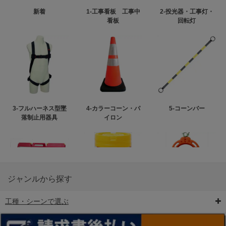
新着
1-工事看板 工事中
2-投光器・工事灯・
看板
回転灯
3-フルハーネス型墜
4-カラーコーン・パ
5-コーンバー
落制止用器具
イロン
ジャンルから探す
工種・シーンで選ぶ
6-矢印板/LED矢印板
7-クッションドラム
8-バリケード・フェ
ンス