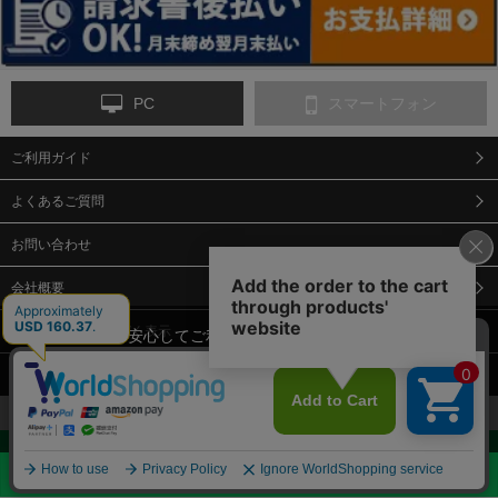
PC
スマートフォン
ご利用ガイド
9-点字マット・タイ
10-樹脂製敷板・養生
11-段差解消マット/
ヤストッパー
用ゴムマット
スロープ
よくあるご質問
お問い合わせ
会社概要
特定商取引法に基づく表示
当サイトでは、安心してご利用いただくため（なりすまし防止
等）、またサイトの利便性向上のため、クッキー(Cookie)を使用
個人情報保護方針
しています。 サイトのクッキー(Cookie)の使用に関しては、「
プ
12-安全ベスト
13-誘導灯・誘導棒・
14-ライフジャケット
合図灯・手旗
ライバシーポリシー
」をお読みください。
承諾する
お見積・ご購入へ
Copyright© 2018 Sendaimeiban All Rights Reserved.