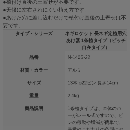
●植付け直後の土寄せが不要です。
●天候に左右されにくい植え方です。
●あけた穴に差し込むだけで植付け直後の土寄せは不
要です。
タイプ・シリーズ
ネギロケット 長ネギ定植用穴
あけ器 1条植タイプ（ピッチ
自在タイプ）
品番
N-140S-22
材質・カラー
アルミ
サイズ
13本 φ22ピン 長さ14cm
重量
2.4kg
商品説明
1条植タイプは、本体のバ
ーがレール式ですので、ピ
ンの移動や増減が簡単で、
品種やこだわりの条間にセ