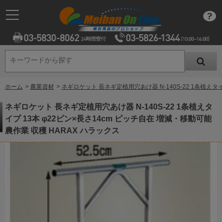
キーワードから探す
キーワードから探す
ホーム
>
農業資材
>
ネギロケット 長ネギ定植用穴あけ器 N-140S-22 1条植えタイ
ネギロケット 長ネギ定植用穴あけ器 N-140S-22 1条植えタ
イプ 13本 φ22ピン×長さ14cm ピッチ自在 増減・移動可能
農作業 収穫 HARAX ハラックス