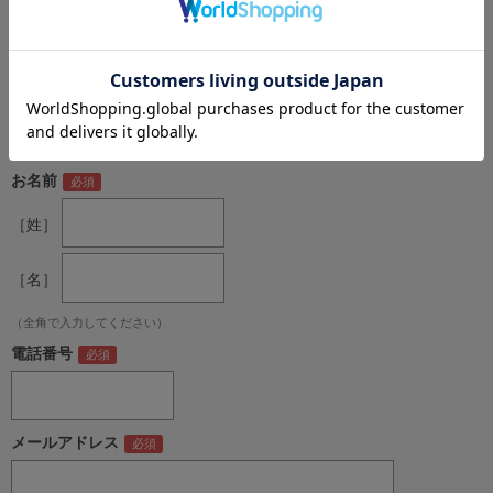
商品名
工事看板 【工事区間始り】 ＳＬ看板 全面反射
W550mm×H1400mm 【鉄枠付】 安全標識 工事中看板 ＳＬ-8B
（W550mm×H1400mm）
お名前
［姓］
［名］
（全角で入力してください）
電話番号
メールアドレス