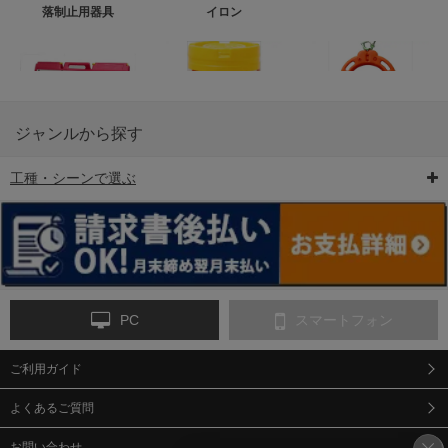
落制止用器具
イロン
ジャンルから探す
工種・シーンで選ぶ
6-矢印板/LED矢印板
7-クッションドラム
8-バリケード・フェ
ンス
PC
スマートフォン
ご利用ガイド
9-点字マット・タイ
10-樹脂製敷板・養生
11-段差解消マット/
ヤストッパー
用ゴムマット
スロープ
よくあるご質問
お問い合わせ