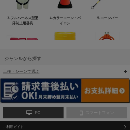
3-フルハーネス型墜
4-カラーコーン・パ
5-コーンバー
落制止用器具
イロン
ジャンルから探す
工種・シーンで選ぶ
6-矢印板/LED矢印板
7-クッションドラム
8-バリケード・フェ
ンス
PC
スマートフォン
ご利用ガイド
9-点字マット・タイ
10-樹脂製敷板・養生
11-段差解消マット/