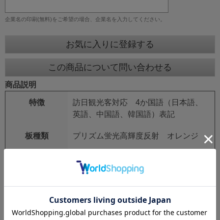
企業名の印刷(無料)をご希望の場合、企業名を入力してください。
お気に入りに登録する
この商品について問い合わせる
商品説明
特徴
訪日観光客対応 4か国語（日本語、
英語、中国語、韓国語）表記
板種類
プリズム蛍光高輝度反射 オレンジ
板サイズ
スリムタイプ 275mm×1400mm
鉄枠
25mm角 シルバーアロイ
鉄枠サイズ
280mm×1550mm