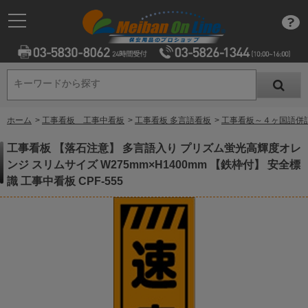
キーワードから探す
キーワードから探す
ホーム
>
工事看板 工事中看板
>
工事看板 多言語看板
>
工事看板～４ヶ国語併
工事看板 【落石注意】 多言語入り プリズム蛍光高輝度オレ
ンジ スリムサイズ W275mm×H1400mm 【鉄枠付】 安全標
識 工事中看板 CPF-555