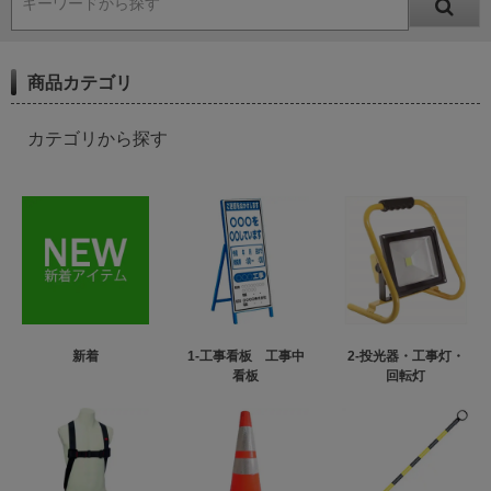
キーワードから探す
商品カテゴリ
カテゴリから探す
新着
1-工事看板 工事中
2-投光器・工事灯・
看板
回転灯