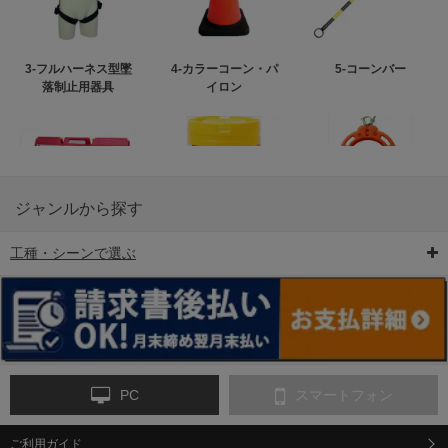
3-フルハーネス型墜
4-カラーコーン・パ
5-コーンバー
落制止用器具
イロン
ジャンルから探す
工種・シーンで選ぶ
6-矢印板/LED矢印板
7-クッションドラム
8-バリケード・フェ
ンス
PC
スマートフォン
ご利用ガイド