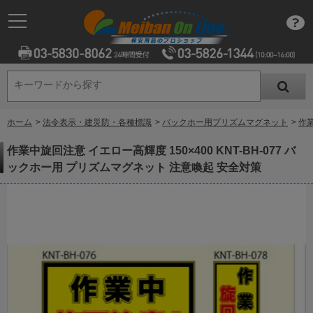
キーワードから探す
キーワードから探す
ホーム
>
法令表示・建災防・各種標識
>
バックホー用プリズムマグネット
>
作業
作業中旋回注意 イエロー高輝度 150×400 KNT-BH-077 バ
ックホー用 プリズムマグネット 注意喚起 安全対策