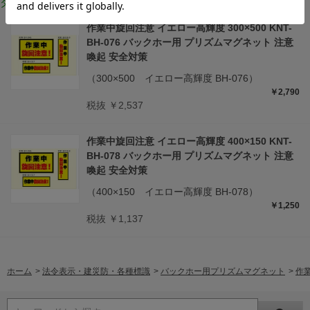
タイプ・サイズ違いはこちら
作業中旋回注意 イエロー高輝度 300×500 KNT-
BH-076 バックホー用 プリズムマグネット 注意
喚起 安全対策
（300×500 イエロー高輝度 BH-076）
￥2,790
税抜 ￥2,537
作業中旋回注意 イエロー高輝度 400×150 KNT-
BH-078 バックホー用 プリズムマグネット 注意
喚起 安全対策
（400×150 イエロー高輝度 BH-078）
￥1,250
税抜 ￥1,137
ホーム
>
法令表示・建災防・各種標識
>
バックホー用プリズムマグネット
>
作業