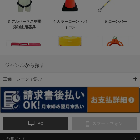
3-フルハーネス型墜
4-カラーコーン・パ
5-コーンバー
落制止用器具
イロン
ジャンルから探す
工種・シーンで選ぶ
6-矢印板/LED矢印板
7-クッションドラム
8-バリケード・フェ
ンス
PC
スマートフォン
ご利用ガイド