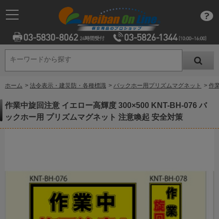
キーワードから探す
キーワードから探す
ホーム
>
法令表示・建災防・各種標識
>
バックホー用プリズムマグネット
>
作業
作業中旋回注意 イエロー高輝度 300×500 KNT-BH-076 バ
ックホー用 プリズムマグネット 注意喚起 安全対策