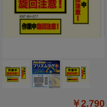
￥2,790