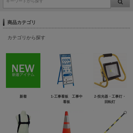
キーワードから探す
商品カテゴリ
カテゴリから探す
新着
1-工事看板 工事中
2-投光器・工事灯・
看板
回転灯