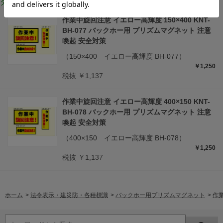
タイプ・サイズ違いはこちら
作業中旋回注意 イエロー高輝度 150×400 KNT-
BH-077 バックホー用 プリズムマグネット 注意
喚起 安全対策
（150×400 イエロー高輝度 BH-077）
￥1,250
税抜 ￥1,137
作業中旋回注意 イエロー高輝度 400×150 KNT-
BH-078 バックホー用 プリズムマグネット 注意
喚起 安全対策
（400×150 イエロー高輝度 BH-078）
￥1,250
税抜 ￥1,137
ホーム
>
法令表示・建災防・各種標識
>
バックホー用プリズムマグネット
>
作業