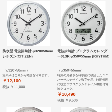
防水型 電波掛時計 φ320×58mm
電波掛時計 プログラムカレンダ
シチズン(CITIZEN)
ー01SR φ350×55mm (RHYTHM)
（φ320×58mm）
（φ350×55mm）
湿気やほこりから時計を守ります。
時刻の見易さを科学的に検証したユニ
バーサルデザイン数字使用。時間管理
￥12,100
に役立つプログラムチャイム機能付電
税抜 ￥11,000
波クロック。
￥10,490
税抜 ￥9,536