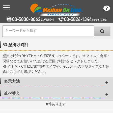
キーワードから探す
キーワードから探す
53-壁掛け時計
壁掛け時計(RHYTHM・CITIZEN）のページです。オフィス・倉庫・
現場などでお使いいただける壁掛け時計をセレクトしました。
RHYTHM・CITIZEN防雨型タイプや、φ550mmの大型タイプなど用
途に応じてお選びください。
表示方法
並べ替え
9
件あります