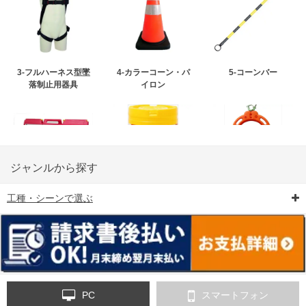
3-フルハーネス型墜
4-カラーコーン・パ
5-コーンバー
落制止用器具
イロン
ジャンルから探す
工種・シーンで選ぶ
6-矢印板/LED矢印板
7-クッションドラム
8-バリケード・フェ
ンス
PC
スマートフォン