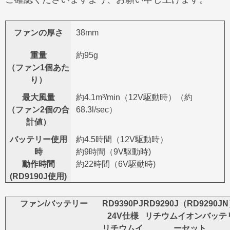
ファンの厚さ
38mm
重量
約95g
（ファン1個あた
り）
最大風量
約4.1m³/min（12V駆動時）（約
（ファン2個の合
68.3l/sec）
計値）
バッテリー使用
約4.5時間（12V駆動時）
時
約9時間（9V駆動時)
動作時間
約22時間（6V駆動時)
(RD9190J使用)
ファン/バッテリー
RD9390PJ
RD9290J（RD9290J
24V仕様
リチウムイオンバッテ
リチウムイ
ーセット