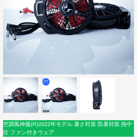
空調風神服(R)2022年モデル 暑さ対策 防暑対策 熱中
症 ファン付きウェア