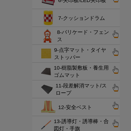
6-矢印板/LED矢印板
7-クッションドラム
8-バリケード・フェン
ス
9-点字マット・タイヤ
ストッパー
10-樹脂製敷板・養生用
ゴムマット
11-段差解消マット/ス
ロープ
12-安全ベスト
13-誘導灯・誘導棒・合
図灯・手旗