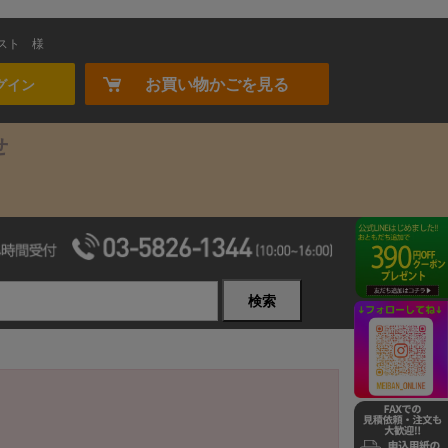
スト
様
お買い物かごを見る
グイン
せ
検索