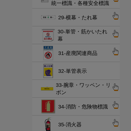
統一標識・各種安全標識
29-横幕・たれ幕
30-単管・筋かいたれ
幕
31-産廃関連商品
32-単管表示
33-腕章・ワッペン・リ
ボン
34-消防・危険物標識
35-消火器