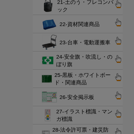
21-土のう・フレコンバ
ック
22-資材関連商品
23-台車・電動運搬車
24-安全旗・吹流し・の
ぼり旗
25-黒板・ホワイトボー
ド・関連商品
26-安全掲示板
27-イラスト標識・マン
ガ標識
28-法令許可票・建災防