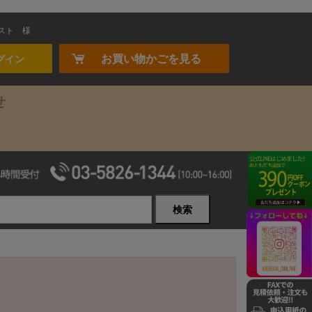
スト
様
お買い物かごを見る
グイン
せ
検索