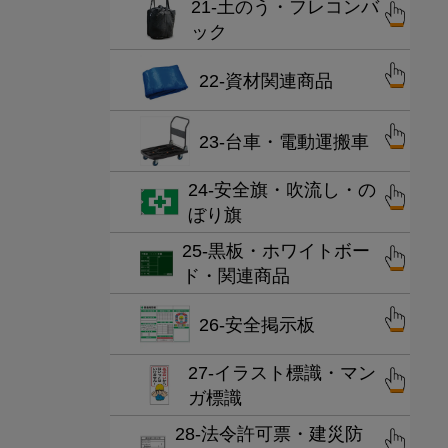
21-土のう・フレコンバ
ック
22-資材関連商品
23-台車・電動運搬車
24-安全旗・吹流し・の
ぼり旗
25-黒板・ホワイトボー
ド・関連商品
26-安全掲示板
27-イラスト標識・マン
ガ標識
28-法令許可票・建災防