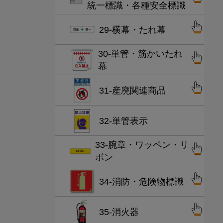
統一標識・各種安全標識
29-横幕・たれ幕
30-単管・筋かいたれ
幕
31-産廃関連商品
32-単管表示
33-腕章・ワッペン・リ
ボン
34-消防・危険物標識
35-消火器