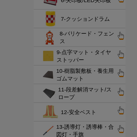
6-矢印板/LED矢印板
7-クッションドラム
8-バリケード・フェン
ス
9-点字マット・タイヤ
ストッパー
10-樹脂製敷板・養生用
ゴムマット
11-段差解消マット/ス
ロープ
12-安全ベスト
13-誘導灯・誘導棒・合
図灯・手旗