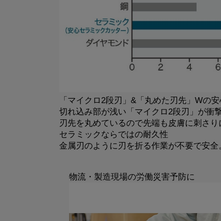
「マイクロ2段刃」&「丸めた刃先」Wの安
切れ込み部が浅い「マイクロ2段刃」が衝
刃先を丸めているので先端も皮膚に刺さり
セラミックならではの耐久性
金属刃のように刃を折る作業が不要で安全
物流・製造現場の労働災害予防に