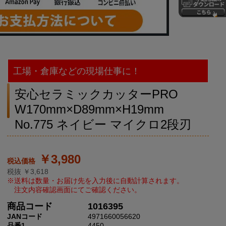
工場・倉庫などの現場仕事に！
安心セラミックカッターPRO
W170mm×D89mm×H19mm
No.775 ネイビー マイクロ2段刃
￥3,980
税抜 ￥3,618
商品コード
1016395
JANコード
4971660056620
品番1
4450