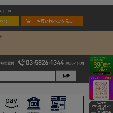
スト
様
お買い物かごを見る
グイン
せ
検索