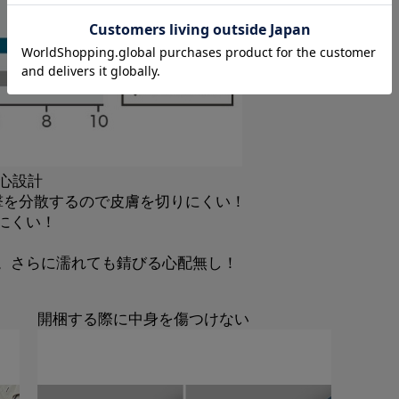
心設計
撃を分散するので皮膚を切りにくい！
にくい！
。さらに濡れても錆びる心配無し！
開梱する際に中身を傷つけない