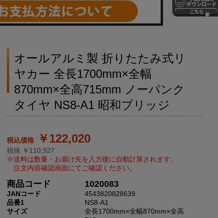
オールアルミ製 折りたたみ式リ
ヤカー 全長1700mm×全幅
870mm×全高715mm ノーパンク
タイヤ NS8-A1 昭和ブリッジ
￥122,020
税抜 ￥110,927
商品コード
1020083
JANコード
4543820828639
品番1
NS8-A1
サイズ
全長1700mm×全幅870mm×全高