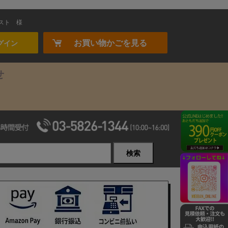
スト
様
お買い物かごを見る
グイン
せ
検索