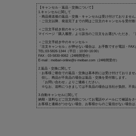
【キャンセル・返品・交換について】
1.キャンセルに関して
・商品発送後の返品・交換・キャンセルは受け付けておりません
・ご注文以降、発送完了までの間はご注文のキャンセルを受付致
＜ご注文手続き前のキャンセル＞
マイページ「購入履歴」より該当のご注文をお選びいただき、「
＜ご注文手続き中のキャンセル＞
「注文キャンセル」が押せない場合は、お手数ですが電話・FAX
TEL:03-5826-1344（平日：10:00~16:00）
FAX：03-5830-8062（24時間受付）
E-mail：meiban-online@s-meiban.com（24時間受付）
2.返品・交換に関して
・お客様ご都合での返品・交換は基本的には受け付けておりませ
但し、商品が不良品の場合は返品・交換を受付致します。
「お問い合わせ」よりご連絡ください。
※なお、送料につきましては不良品の場合は当社が負担。不良
3.自動キャンセルに関して
納期・送料などご注文内容についてお電話やメールにて確認をさ
お客様と連絡がつかない場合、お客様からのご返信がない場合は