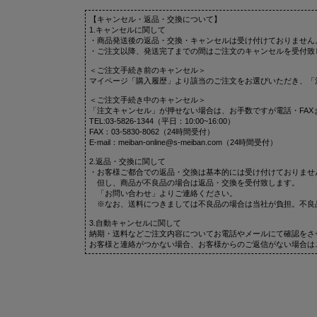
【キャンセル・返品・交換について】
1.キャンセルに関して
・商品発送後の返品・交換・キャンセルは受け付けておりません
・ご注文以降、発送完了までの間はご注文のキャンセルを受付致
＜ご注文手続き前のキャンセル＞
マイページ「購入履歴」より該当のご注文をお選びいただき、「
＜ご注文手続き中のキャンセル＞
「注文キャンセル」が押せない場合は、お手数ですが電話・FAX
TEL:03-5826-1344（平日：10:00~16:00）
FAX：03-5830-8062（24時間受付）
E-mail：meiban-online@s-meiban.com（24時間受付）
2.返品・交換に関して
・お客様ご都合での返品・交換は基本的には受け付けておりませ
但し、商品が不良品の場合は返品・交換を受付致します。
「お問い合わせ」よりご連絡ください。
※なお、送料につきましては不良品の場合は当社が負担。不良
3.自動キャンセルに関して
納期・送料などご注文内容についてお電話やメールにて確認をさ
お客様と連絡がつかない場合、お客様からのご返信がない場合は