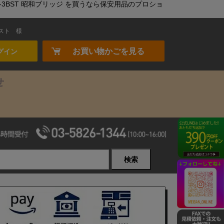
MC-3BST 昭和ブリッジ を買うなら保安用品のプロショ
スト
様
お買い物かごを見る
グイン
せ
検索