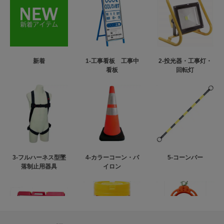
新着
1-工事看板 工事中
2-投光器・工事灯・
看板
回転灯
3-フルハーネス型墜
4-カラーコーン・パ
5-コーンバー
落制止用器具
イロン