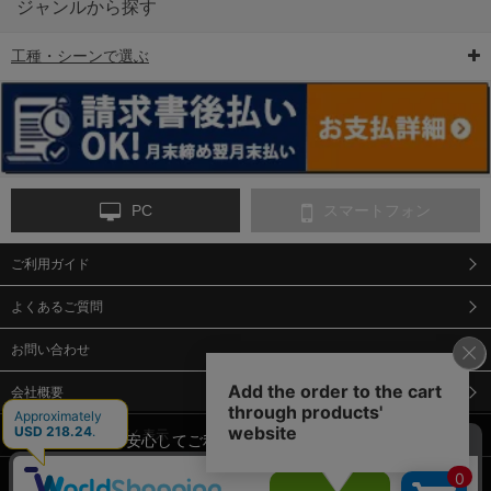
ジャンルから探す
工種・シーンで選ぶ
6-矢印板/LED矢印板
7-クッションドラム
8-バリケード・フェ
ンス
PC
スマートフォン
ご利用ガイド
9-点字マット・タイ
10-樹脂製敷板・養生
11-段差解消マット/
ヤストッパー
用ゴムマット
スロープ
よくあるご質問
お問い合わせ
会社概要
特定商取引法に基づく表示
当サイトでは、安心してご利用いただくため（なりすまし防止
等）、またサイトの利便性向上のため、クッキー(Cookie)を使用
個人情報保護方針
しています。 サイトのクッキー(Cookie)の使用に関しては、「
12-安全ベスト
13-誘導灯・誘導棒・
14-ライフジャケット
プ