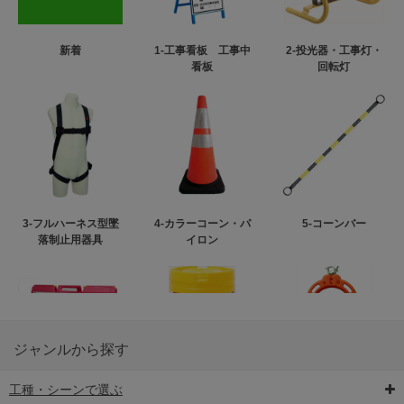
新着
1-工事看板 工事中
2-投光器・工事灯・
看板
回転灯
3-フルハーネス型墜
4-カラーコーン・パ
5-コーンバー
落制止用器具
イロン
ジャンルから探す
工種・シーンで選ぶ
6-矢印板/LED矢印板
7-クッションドラム
8-バリケード・フェ