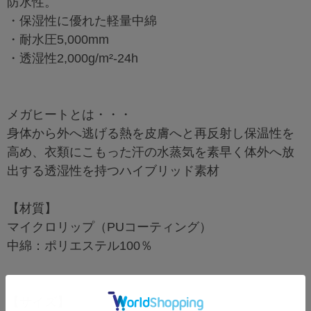
防水性。
・保湿性に優れた軽量中綿
・耐水圧5,000mm
・透湿性2,000g/m²-24h
メガヒートとは・・・
身体から外へ逃げる熱を皮膚へと再反射し保温性を
高め、衣類にこもった汗の水蒸気を素早く体外へ放
出する透湿性を持つハイブリッド素材
【材質】
マイクロリップ（PUコーティング）
中綿：ポリエステル100％
【サイズ】