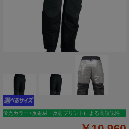
蛍光カラー+反射材・反射プリントによる高視認性
￥10,960