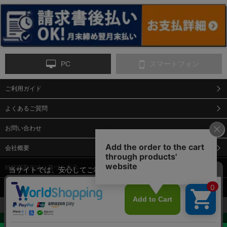
ンス
PC
スマートフォン
ご利用ガイド
9-点字マット・タイ
10-樹脂製敷板・養生
11-段差解消マット/
ヤストッパー
用ゴムマット
スロープ
よくあるご質問
お問い合わせ
会社概要
特定商取引法に基づく表示
当サイトでは、安心してご利用いただくため（なりすまし防止
等）、またサイトの利便性向上のため、クッキー(Cookie)を使用
個人情報保護方針
しています。 サイトのクッキー(Cookie)の使用に関しては、「
プ
12-安全ベスト
13-誘導灯・誘導棒・
14-ライフジャケット
合図灯・手旗
ライバシーポリシー
」をお読みください。
承諾する