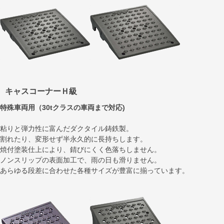
キャスコーナーＨ級
特殊車両用（30tクラスの車両まで対応)
粘りと弾力性に富んだダクタイル鋳鉄製。
割れたり、変形せず半永久的に長持ちします。
焼付塗装仕上により、錆びにくく色落ちしません。
ノンスリップの表面加工で、雨の日も滑りません。
あらゆる段差に合わせた各種サイズが豊富に揃っています。