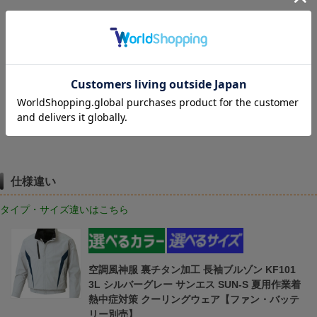
レビューはありません。
レビューを書く
仕様違い
タイプ・サイズ違いはこちら
空調風神服 裏チタン加工 長袖ブルゾン KF101
3L シルバーグレー サンエス SUN-S 夏用作業着
熱中症対策 クーリングウェア【ファン・バッテ
リー別売】