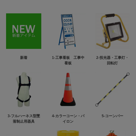
新着
1-工事看板 工事中
2-投光器・工事灯・
看板
回転灯
3-フルハーネス型墜
4-カラーコーン・パ
5-コーンバー
落制止用器具
イロン