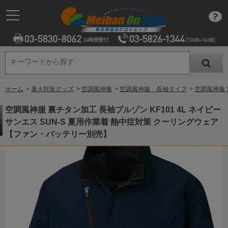
キーワードから探す
キーワードから探す
ホーム
>
暑さ対策グッズ
>
空調風神服
>
空調風神服 長袖タイプ
>
空調風神服 
空調風神服 裏チタン加工 長袖ブルゾン KF101 4L ネイビー
サンエス SUN-S 夏用作業着 熱中症対策 クーリングウェア
【ファン・バッテリー別売】