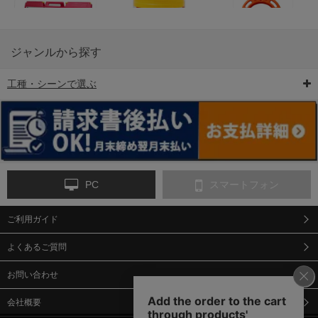
ジャンルから探す
工種・シーンで選ぶ
6-矢印板/LED矢印板
7-クッションドラム
8-バリケード・フェ
ンス
PC
スマートフォン
ご利用ガイド
9-点字マット・タイ
10-樹脂製敷板・養生
11-段差解消マット/
ヤストッパー
用ゴムマット
スロープ
よくあるご質問
お問い合わせ
会社概要