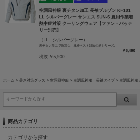
空調風神服 裏チタン加工 長袖ブルゾン KF101
LL シルバーグレー サンエス SUN-S 夏用作業着
熱中症対策 クーリングウェア【ファン・バッテ
リー別売】
（LL シルバーグレー）
裏チタン加工で快適な、風神ベスト対応の新シリーズ。
￥6,490
税抜 ￥5,900
ホーム
>
暑さ対策グッズ
>
空調風神服
>
空調風神服 長袖タイプ
>
空調風神服 
キーワードから探す
商品カテゴリ
カテゴリから探す