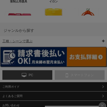
落制止用器具
イロン
ジャンルから探す
工種・シーンで選ぶ
6-矢印板/LED矢印板
7-クッションドラム
8-バリケード・フェ
ンス
PC
スマートフォン
ご利用ガイド
9-点字マット・タイ
10-樹脂製敷板・養生
11-段差解消マット/
ヤストッパー
用ゴムマット
スロープ
よくあるご質問
お問い合わせ