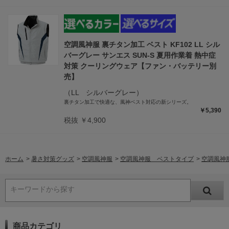
空調風神服 裏チタン加工 ベスト KF102 LL シル
バーグレー サンエス SUN-S 夏用作業着 熱中症
対策 クーリングウェア【ファン・バッテリー別
売】
（LL シルバーグレー）
裏チタン加工で快適な、風神ベスト対応の新シリーズ。
￥5,390
税抜 ￥4,900
ホーム
>
暑さ対策グッズ
>
空調風神服
>
空調風神服 ベストタイプ
>
空調風神服
キーワードから探す
商品カテゴリ