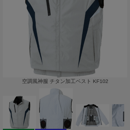
空調風神服 チタン加工ベスト KF102