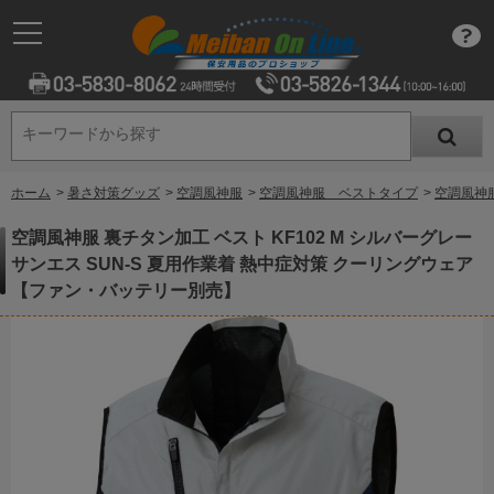
キーワードから探す
キーワードから探す
ホーム
>
暑さ対策グッズ
>
空調風神服
>
空調風神服 ベストタイプ
>
空調風神服
空調風神服 裏チタン加工 ベスト KF102 M シルバーグレー
サンエス SUN-S 夏用作業着 熱中症対策 クーリングウェア
【ファン・バッテリー別売】