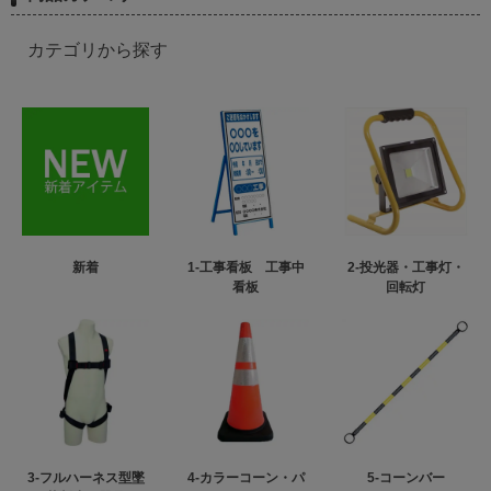
カテゴリから探す
新着
1-工事看板 工事中
2-投光器・工事灯・
看板
回転灯
3-フルハーネス型墜
4-カラーコーン・パ
5-コーンバー