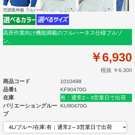
空調風神服 フルハーネス用 長袖ブルゾン KU90470G
高所作業向け機能満載のフルハーネス仕様ブルゾ
ン。
￥6,930
税抜 ￥6,300
商品コード
1010498
品番1
KF90470G
在庫
有：通常2～3営業日で出荷
バリエーショングルー
KU90470G
プ