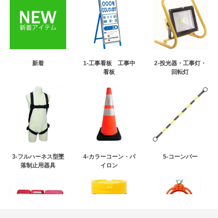
新着
1-工事看板 工事中
2-投光器・工事灯・
看板
回転灯
3-フルハーネス型墜
4-カラーコーン・パ
5-コーンバー
落制止用器具
イロン