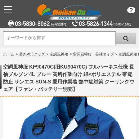
キーワードから探す
キーワードから探す
ホーム
>
暑さ対策グッズ
>
空調風神服
>
空調風神服 長袖タイプ
>
空調風神服 
空調風神服 KF90470G(旧KU90470G) フルハーネス仕様 長
袖ブルゾン 4L ブルー 高所作業向け 綿×ポリエステル 帯電
防止 サンエス SUN-S 夏用作業着 熱中症対策 クーリングウ
ェア【ファン・バッテリー別売】