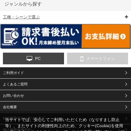
ジャンルから探す
工種・シーンで選ぶ
6-矢印板/LED矢印板
7-クッションドラム
8-バリケード・フェ
ンス
PC
スマートフォン
ご利用ガイド
9-点字マット・タイ
10-樹脂製敷板・養生
11-段差解消マット/
ヤストッパー
用ゴムマット
スロープ
よくあるご質問
お問い合わせ
会社概要
特定商取引法に基づく表示
当サイトでは、安心してご利用いただくため（なりすまし防止
等）、またサイトの利便性向上のため、クッキー(Cookie)を使用
個人情報保護方針