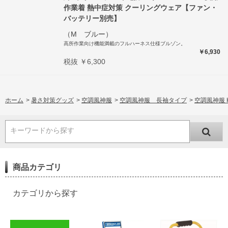
作業着 熱中症対策 クーリングウェア【ファン・
バッテリー別売】
（M ブルー）
高所作業向け機能満載のフルハーネス仕様ブルゾン。
￥6,930
税抜 ￥6,300
ホーム
>
暑さ対策グッズ
>
空調風神服
>
空調風神服 長袖タイプ
>
空調風神服 
キーワードから探す
商品カテゴリ
カテゴリから探す